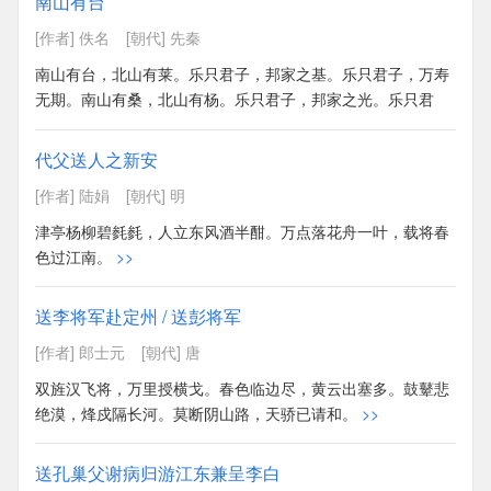
南山有台
鞗革忡忡。和鸾雍雍，万福攸同。
>>
[作者] 佚名
[朝代] 先秦
南山有台，北山有莱。乐只君子，邦家之基。乐只君子，万寿
无期。南山有桑，北山有杨。乐只君子，邦家之光。乐只君
子，万寿无疆。南山有杞，北山有李。乐只君子，民之父母。
乐只君子，德音不已。南山有栲，北山有杻。乐只君子，遐不
代父送人之新安
眉寿。乐只君子，德音是茂。南山有枸，北山有楰。乐只君
[作者] 陆娟
[朝代] 明
子，遐不黄耇。乐只君子，保艾尔后。
>>
津亭杨柳碧毵毵，人立东风酒半酣。万点落花舟一叶，载将春
色过江南。
>>
送李将军赴定州 / 送彭将军
[作者] 郎士元
[朝代] 唐
双旌汉飞将，万里授横戈。春色临边尽，黄云出塞多。鼓鼙悲
绝漠，烽戍隔长河。莫断阴山路，天骄已请和。
>>
送孔巢父谢病归游江东兼呈李白