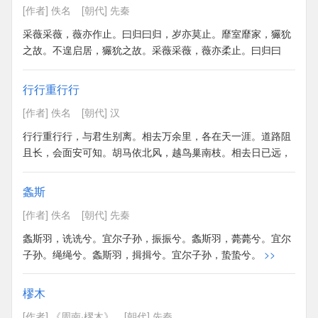
[作者] 佚名
[朝代] 先秦
采薇采薇，薇亦作止。曰归曰归，岁亦莫止。靡室靡家，玁狁
之故。不遑启居，玁狁之故。采薇采薇，薇亦柔止。曰归曰
归，心亦忧止。忧心烈烈，载饥载渴。我戍未定，靡使归聘。
采薇采薇，薇亦刚止。曰归曰归，岁亦阳止。王事靡盬，不遑
行行重行行
启处。忧心孔疚，我行不来。彼尔维何？维常之华。彼路斯
[作者] 佚名
[朝代] 汉
何？君子之车。戎车既驾，四牡业业。岂敢定居？一月三捷。
驾彼四牡，四牡骙骙。君子所依，小人所腓。四牡翼翼，象弭
行行重行行，与君生别离。相去万余里，各在天一涯。道路阻
鱼服。岂不日戒，玁狁孔棘。昔我往矣，杨柳依依。今我来
且长，会面安可知。胡马依北风，越鸟巢南枝。相去日已远，
思，雨雪霏霏。行道迟迟，载渴载饥。我心伤悲，莫知我哀！
衣带日已缓。浮云蔽白日，游子不顾反。思君令人老，岁月忽
>>
已晚。弃捐勿复道，努力加餐饭。
>>
螽斯
[作者] 佚名
[朝代] 先秦
螽斯羽，诜诜兮。宜尔子孙，振振兮。螽斯羽，薨薨兮。宜尔
子孙。绳绳兮。螽斯羽，揖揖兮。宜尔子孙，蛰蛰兮。
>>
樛木
[作者] 《周南·樛木》
[朝代] 先秦