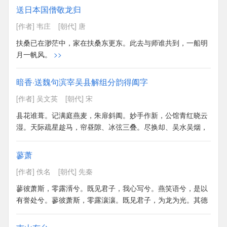
如川之方至，以莫不增。吉蠲为饎，是用孝享。禴祠烝尝，于
送日本国僧敬龙归
公先王。君曰：卜尔，万寿无疆。神之吊矣，诒尔多福。民之
[作者] 韦庄
[朝代] 唐
质矣，日用饮食。群黎百姓，遍为尔德。如月之恒，如日之
升。如南山之寿，不骞不崩。如松柏之茂，无不尔或承。
>>
扶桑已在渺茫中，家在扶桑东更东。此去与师谁共到，一船明
月一帆风。
>>
暗香·送魏句滨宰吴县解组分韵得阖字
[作者] 吴文英
[朝代] 宋
县花谁葺。记满庭燕麦，朱扉斜阖。妙手作新，公馆青红晓云
湿。天际疏星趁马，帘昼隙、冰弦三叠。尽换却、吴水吴烟，
桃李靓春靥。风急。送帆叶。正雁水夜清，卧虹平帖。软红路
接。涂粉闱深早催入。怀暖天香宴果，花队簇、轻轩银蜡。更
蓼萧
问讯、湖上柳，两堤翠匝。
>>
[作者] 佚名
[朝代] 先秦
蓼彼萧斯，零露湑兮。既见君子，我心写兮。燕笑语兮，是以
有誉处兮。蓼彼萧斯，零露瀼瀼。既见君子，为龙为光。其德
不爽，寿考不忘。蓼彼萧斯，零露泥泥。既见君子，孔燕岂
弟。宜兄宜弟，令德寿岂。蓼彼萧斯，零露浓浓。既见君子，