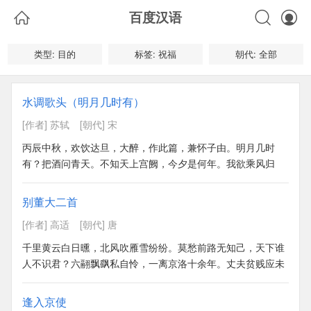



百度汉语
类型: 目的
标签: 祝福
朝代: 全部
水调歌头（明月几时有）
[作者] 苏轼
[朝代] 宋
丙辰中秋，欢饮达旦，大醉，作此篇，兼怀子由。明月几时
有？把酒问青天。不知天上宫阙，今夕是何年。我欲乘风归
去，又恐琼楼玉宇，高处不胜寒。起舞弄清影，何似在人间。
转朱阁，低绮户，照无眠。不应有恨，何事长向别时圆？人有
别董大二首
悲欢离合，月有阴晴圆缺，此事古难全。但愿人长久，千里共
[作者] 高适
[朝代] 唐
婵娟。
>>
千里黄云白日曛，北风吹雁雪纷纷。莫愁前路无知己，天下谁
人不识君？六翮飘飖私自怜，一离京洛十余年。丈夫贫贱应未
足，今日相逢无酒钱。
>>
逢入京使