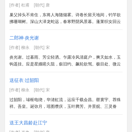
[作者] 杜甫
[朝代] 唐
巢父掉头不肯住，东将人海随烟雾。诗卷长留天地间，钓竿欲
拂珊瑚树。深山大泽龙蛇远，春寒野阴风景暮。蓬莱织女回云
车，指点虚无是归路。自是君身有仙骨，世人那得知其故。惜
君只欲苦死留，富贵何如草头露？蔡侯静者意有涂，清夜置酒
二郎神·炎光谢
临前除。罢琴惆怅月照席：“几岁寄我空中书？南寻禹穴见李
[作者] 柳永
[朝代] 宋
白，道甫问讯今何如！”
>>
炎光谢。过暮雨、芳尘轻洒。乍露冷风清庭户，爽天如水，玉
钩遥挂。应是星娥嗟久阻，叙旧约、飙轮欲驾。极目处、微云
暗度，耿耿银河高泻。闲雅。须知此景，古今无价。运巧思、
穿针楼上女，抬粉面、云鬟相亚。钿合金钗私语处，算谁在、
送征衣·过韶阳
回廊影下。愿天上人间，占得欢娱，年年今夜。
>>
[作者] 柳永
[朝代] 宋
过韶阳，璿枢电绕，华渚虹流，运应千载会昌。罄寰宇、荐殊
祥。吾皇。诞弥月，瑶图缵庆，玉叶腾芳。并景贶、三灵眷
祐，挺英哲、掩前王。遇年年、嘉节清和，颁率土称觞。无间
要荒华夏，尽万里、走梯航。彤庭舜张大乐，禹会群方。鹓
送王大昌龄赴江宁
行。望上国，山呼鳌抃，遥爇炉香。竟就日、瞻云献寿，指南