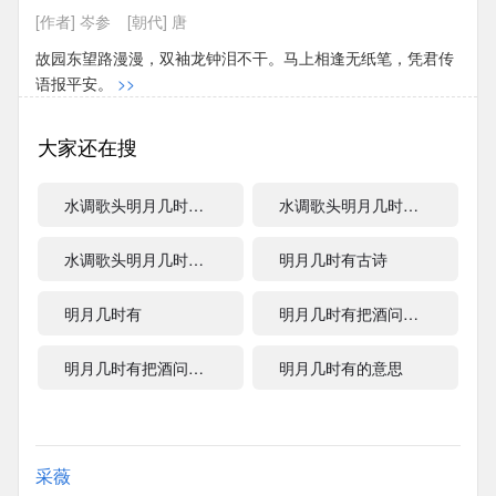
[作者] 岑参
[朝代] 唐
故园东望路漫漫，双袖龙钟泪不干。马上相逢无纸笔，凭君传
语报平安。
>>
大家还在搜
水调歌头明月几时有朗诵
水调歌头明月几时有赏析
水调歌头明月几时有个
明月几时有古诗
明月几时有
明月几时有把酒问青天的全诗是
明月几时有把酒问青天
明月几时有的意思
采薇