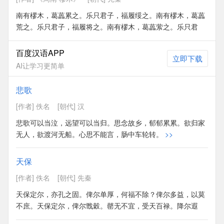
南有樛木，葛藟累之。乐只君子，福履绥之。南有樛木，葛藟
荒之。乐只君子，福履将之。南有樛木，葛藟萦之。乐只君
子，福履成之。
>>
百度汉语APP
立即下载
AI让学习更简单
悲歌
[作者] 佚名
[朝代] 汉
悲歌可以当泣，远望可以当归。思念故乡，郁郁累累。欲归家
无人，欲渡河无船。心思不能言，肠中车轮转。
>>
天保
[作者] 佚名
[朝代] 先秦
天保定尔，亦孔之固。俾尔单厚，何福不除？俾尔多益，以莫
不庶。天保定尔，俾尔戬穀。罄无不宜，受天百禄。降尔遐
福，维日不足。天保定尔，以莫不兴。如山如阜，如冈如陵，