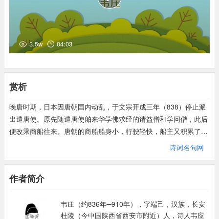
3.5w
04:03
赏析
晚唐时期，日本因唐朝国内动乱，于文宗开成三年（838）停止派
出遣唐使。原先随遣唐使舶来华学佛求经的请益僧和学问僧，此后
便改乘商船往来。唐朝的商船船身小，行驶轻快，船主又积累了丰
富的气象知识和航海经验，往返中国与日本一般只需三昼夜至六七
诗词名句网
昼夜，而且极少遇难漂流。这导致日唐之间交通频繁，日本僧人的
入唐比在遣唐使时代更加容易。敬龙便是这些僧人中的一个。他学
作者简介
成归国时，韦庄为他写诗送行。
全诗只在“送归”上落笔，体现了对异国友人的关心与惜别之情。
韦庄（约836年─910年），字端己，汉族，长安
“扶桑已在渺茫中，家在扶桑东更东”，说敬龙此番归国，行程辽
杜陵（今中国陕西省西安市附近）人，诗人韦应
远，里程不易概指。虽然《梁书·扶桑国传》说过“扶桑在大汉国东