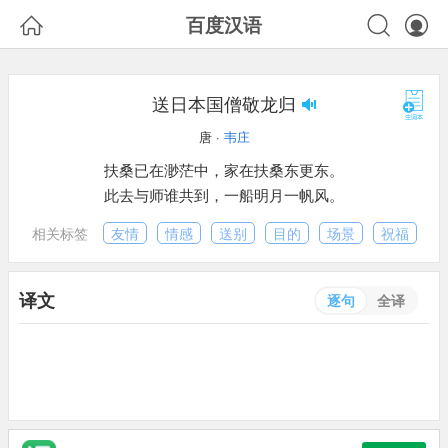



百度汉语
送日本国僧敬龙归
唐 ·
韦庄
扶桑已在渺茫中，家在扶桑东更东。
此去与师谁共到，一船明月一帆风。
相关标签
友情
情感
送别
目的
场景
祝福
译文
逐句
全译