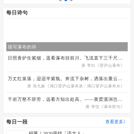
每日诗句
描写瀑布的诗
日照香炉生紫烟，遥看瀑布挂前川。飞流直下三千尺，疑是银河落九天。
唐·李白《望庐山瀑布》
万丈红泉落，迢迢半紫氛。奔流下杂树，洒落出重云。日照虹霓似，天清风雨闻。灵山多秀色，空水共氤氲。
唐·张九龄《湖口望庐山瀑布泉 / 湖口望庐山瀑布水》
千岩万壑不辞劳，远看方知出处高。——黄檗溪涧岂能留得住，终归大海作波涛。——李忱
唐·李忱《瀑布联句》
每日一段
查看更多》
招募｜2020寻找「语文人」