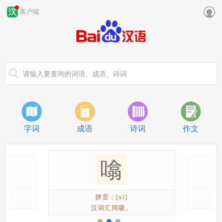

客户端
字词
成语
诗词
作文
噏
]
拼音：[xī]
汉词汇同吸。