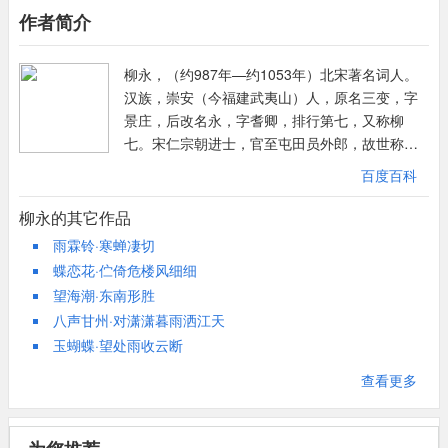
作者简介
修显夫南陌诗四十韵》：宝钗分凤翼，钿合寄龙团。
围，诱人进入浪漫的遐想界。首韵“炎光射”，说明炎夏暑热已退，
一开头即点出秋令。“炎光”谓骄阳，代指夏暑。先说初秋，再从入
柳永，（约987年—约1053年）北宋著名词人。
暮写起，导入七夕：阵黄昏过雨，轻洒芳尘，预示晚上将是气候宜
汉族，崇安（今福建武夷山）人，原名三变，字
人和夜空清朗了。“乍露冷风清庭户爽”，由气候带出场景。“庭
景庄，后改名永，字耆卿，排行第七，又称柳
户”是七夕乞巧的活动场所。古时人们于七夕佳期，往往在庭前观
七。宋仁宗朝进士，官至屯田员外郎，故世称柳
望天上牛郎织女的相会。接下来一句“天如水、玉钩遥挂”意思是
屯田。他自称“奉旨填词柳三变”，以毕生精力作
说：秋高气爽，碧天如水，一弯上弦新月，出现在远远的天空，为
百度百科
词，并以“白衣卿相”自诩。其词多描绘城市风光和
牛郎织女的赴约创造了最适宜的条件。“应是星娥嗟久阻，叙旧
歌妓生活，尤长于抒写羁旅行役之情，创作慢词
柳永的其它作品
约、飚轮欲驾”，想象织女嗟叹久与丈夫分离，在将赴佳期时心情
独多。铺叙刻画，情景交融，语言通俗，音律谐
雨霖铃·寒蝉凄切
急切，于是乘驾快速的风轮飞渡银河。织女本为星名，故称“星
婉，在当时流传极其广泛，人称“凡有井水饮处，
蝶恋花·伫倚危楼风细细
娥”。“极目处、微云暗度，耿耿银河高泻”，表现了人们盼望天上牛
皆能歌柳词”，婉约派最具代表性的人物之一，对
望海潮·东南形胜
郎织女幸福地相会。他们凝视高远的夜空，缕缕彩云飘过银河，而
宋词的发展有重大影响，代表作 《雨霖铃》、
八声甘州·对潇潇暮雨洒江天
银河耿耿发亮，牛郎织女终于欢聚，了却一年的相思之债。上片动
《八声甘州》、《凤栖梧》等。
玉蝴蝶·望处雨收云断
静结合，虚实相间，在从景物描写到幻想神游的推移中，寄寓了人
们对爱情幸福的美好遐想。的场面，也无热闹浓烈的气氛，各家于
查看更多
庭户乞巧望月，显得闲静幽雅。这种闲雅的情趣之中自有很不寻常
的深意。词人强调“须知此景，古今无价”，提醒人们珍惜佳期，从