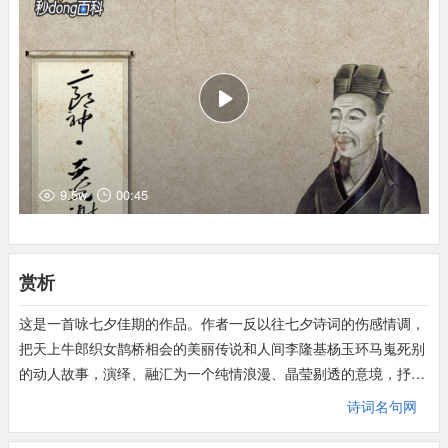
应是二句：意谓此时应该是织女叹长久别离，欲重叙旧约，驾飙车
准备启程的时候了。
星娥：指织女。李商隐《圣女祠》：星娥一去后，月姊更来无？飚
轮，即飙车，御风而行的车。
极目处：眼睛所能看到的地方。
微云暗度：淡淡的云朵在不知不觉中慢慢移动。
耿耿：明亮的样子。
高泻：指银河高悬若泻。
9.5w
00:45
闲雅：娴静幽雅。闲，通娴。
运巧思句：谓女子在彩楼上乞巧。农历七月七日夜（或七月六日
夜），穿着新衣的少女们在庭院向织女星乞求智巧，称为乞巧。
赏析
云鬟：高耸的环形发髻。李白《久别离》：至此肠断彼心绝，云鬟
绿鬓罢梳结。
这是一首咏七夕佳期的作品。作者一反以往七夕诗词的伤感情调，
相亚：相似。干宝《搜神记》
把天上牛郎织女鹊桥相会的美丽传说和人间李隆基杨玉环马嵬死别
卷二：吴孙峻杀朱主，埋於石子冈。归命即位，将欲改葬之，冢墓
的动人故事，演绎、融汇为一个纯情浪漫、晶莹剔透的意境，抒发
相亚，不可识别。
了对纯真爱情的美好祝愿和热烈向往。全词语言通俗易懂，形象鲜
诗词名句网
钿合金钗五句：用唐玄宗与杨贵妃七夕誓世世为夫妻典。
明生动，情调闲雅欢娱，给人以充分的艺术享受。
钿合：亦作钿盒。镶嵌金、银、玉、贝的首饰盒子。李裕《次宋编
上片着重写天上，开篇以细致轻便的笔调描绘出七夕清爽宜人的氛