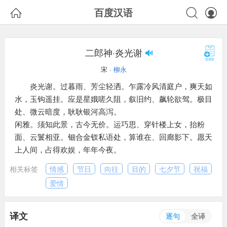



百度汉语
二郎神·炎光谢
宋 ·
柳永
炎光谢。过暮雨、芳尘轻洒。乍露冷风清庭户，爽天如
水，玉钩遥挂。应是星娥嗟久阻，叙旧约、飙轮欲驾。极目
处、微云暗度，耿耿银河高泻。
闲雅。须知此景，古今无价。运巧思、穿针楼上女，抬粉
面、云鬟相亚。钿合金钗私语处，算谁在、回廊影下。愿天
上人间，占得欢娱，年年今夜。
相关标签
情感
节日
向往
目的
七夕节
祝福
爱情
译文
逐句
全译