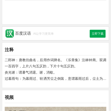
百度汉语
AI让学习更简单
立即下载
注释
二郎神：唐教坊曲名，后用作词牌名。《乐章集》注林钟商。双调
一百四字，上片八句五仄韵，下片十句五仄韵。
炎光谢：谓暑气消退。谢，消歇。
过暮雨句：为暮雨过、轻洒芳尘之倒装，意谓暮雨过后，尘土为之
一扫而空。芳尘，指尘土。
乍露：初次结露或接近结露的时候。
视频
爽天如水：夜空像水一样清凉透明。爽天，清爽晴朗的天空。
玉钩：喻新月。鲍照《玩月城西门廨中》：蛾眉蔽珠栊，玉钩隔琐
窓。