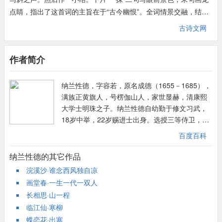
点睛，指出了这首词的主旨在于“古今幽恨”。全词情景交融，结尾
处更是点明主旨，加强语意，抒发情感。“身向云山那畔行”，起句
古诗文网
点明此行之目的地，很容易联想起同是纳兰的“山一程，水一程，
身向榆关那畔行”。“北风吹断马斜声。”“北风”言明时节为秋，亦
作者简介
称“秋声”。唐苏颋《汾上惊秋》有：“北风吹白云，万里渡河汾。心
绪逢摇落，秋声不可闻”。边地北风，从来都音声肃杀，听了这肃
纳兰性德，字容若，原名成德（1655－1685），
杀之声，只会使人愁绪纷乱，心情悲伤。而纳兰在此处云“北风吹
满族正黄旗人，号楞伽山人，家世显赫，清康熙
断马斜声”。听闻如此强劲，如此凛冽的北风，作者心境若何，可
大学士明珠之子。纳兰性德自幼勤于修文习武，
想而知。难怪他会感慨“深秋远塞若为情”。“一抹晚烟荒戍垒，半竿
18岁中举，22岁赐进士出身。选授三等侍卫，后
斜日旧关城”以简古疏墨之笔勾勒了一幅充满萧索之气的战地风光
晋为一等，扈从于康熙身边。辑有《全唐诗选》
侧面。晚烟一抹，袅然升起，飘荡于天际，营垒荒凉而萧瑟；时至
百度百科
和《词韵正略》。词集《侧帽集》问世，时年仅
黄昏，落日半斜，没于旗杆，而关城依旧。词中的寥廓的意境不禁
24岁。另有《饮水词》、《通志堂集》。擅书
纳兰性德的其它作品
让人想起王维的“大漠孤烟直，长河落日圆”以及范仲淹的“千嶂里，
法，精于书画鉴赏。纳兰性德性澹泊，视功名权
浣溪沙·谁念西风独自凉
长烟落日孤城闭”。故而张草纫在《纳兰词笺注》前言中言，纳兰
势如敝屣，视相府长子、御前侍卫的地位为难以
画堂春·一生一代一双人
的边塞词“写得精劲深雄，可以说是填补了词作品上的一个空白
解脱的束缚。纳兰性德在清初词坛上独树一帜，
长相思·山一程
点”。然而平心而论，无论是“一抹晚烟荒戍垒，半竿斜日旧关
词风格近李煜，有清李后主之称。所写词清丽婉
临江仙·寒柳
城”、“万帐穹庐人醉，星影要摇欲坠”，还是“山一程、水一程，身
约，哀感顽艳，格高韵远，独具特色。
蝶恋花·出塞