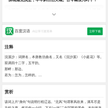
夕阳下，荒烟飘在废弃的营垒和关隘上，令人不禁
想起古往今来金戈铁马的故事，心潮起伏不平。
百度汉语
AI让学习更简单
立即下载
注释
浣溪沙：词牌名，本唐教坊曲名，又名《浣沙溪》《小庭花》等。
双调四十二字，五平韵。
那畔：那边。
若为：怎为，怎样的。
荒戍垒：荒凉萧瑟的营垒。
戍：保卫。
赏析
该词上片“身向”句说明行程辽远。“北风”句谓寒风吹来，满耳尽是
马斜之声。然后作一小结。下片“一抹”二句写眼前景色，末句画龙