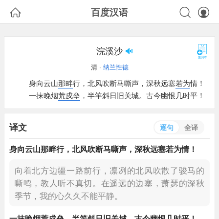



百度汉语
浣溪沙
清 ·
纳兰性德
身向云山
那畔
行，北风吹断马嘶声，深秋远塞
若为
情！
一抹晚烟
荒戍垒
，半竿斜日旧关城。古今幽恨几时平！
译文
逐句
全译
身向云山
那畔
行，北风吹断马嘶声，深秋远塞
若为
情！
向着北方边疆一路前行，凛冽的北风吹散了骏马的
嘶鸣，教人听不真切。在遥远的边塞，萧瑟的深秋
季节，我的心久久不能平静。
一抹晚烟
荒戍垒
，半竿斜日旧关城。古今幽恨几时平！