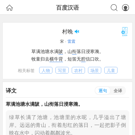



百度汉语
村晚
宋 ·
雷震
草满池塘水满
陂
，
山
衔
落日浸寒漪。
牧童归去
横牛背
，
短笛无
腔
信口吹。
相关标签
人物
写景
农村
场景
儿童
译文
逐句
全译
草满池塘水满
陂
，
山
衔
落日浸寒漪。
绿草长满了池塘，池塘里的水呢，几乎溢出了塘
岸。
远远的青山，衔着彤红的落日，一起把影子倒
映在水中，闪动着粼粼波光。