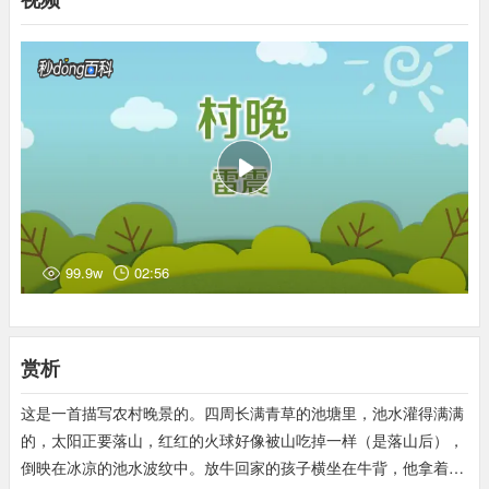
99.9w
02:56
赏析
这是一首描写农村晚景的。四周长满青草的池塘里，池水灌得满满
的，太阳正要落山，红红的火球好像被山吃掉一样（是落山后），
倒映在冰凉的池水波纹中。放牛回家的孩子横坐在牛背，他拿着短