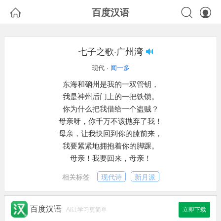



百度汉语
七子之歌·广州湾
现代 ·
闻一多
东海和硇州是我的一双管钥，
我是神州后门上的一把铁锁。
你为什么把我借给一个盗贼？
母亲呀，你千万不该抛弃了我！
母亲，让我快回到你的膝前来，
我要紧紧地拥抱着你的脚踝。
母亲！我要回来，母亲！
相关标签
现代诗
新月派
百度汉语
AI让学习更简单
立即下载