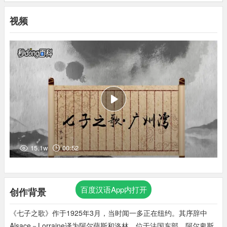
视频
15.1w
00:52
百度汉语App内打开
创作背景
《七子之歌》作于1925年3月，当时闻一多正在纽约。其序辞中
Alsace－Lorraine译为阿尔萨斯和洛林，位于法国东部。阿尔卑斯