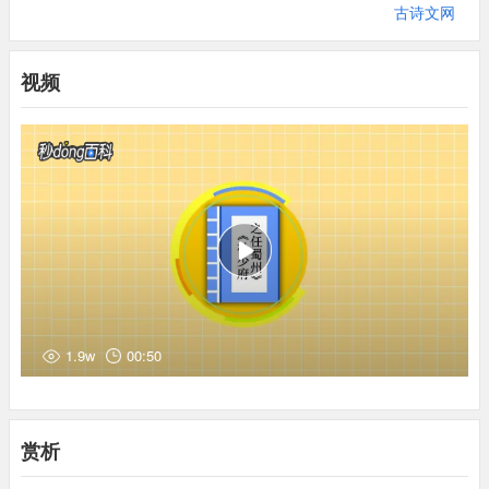
降将，所以称三秦。这句是倒装句，意思是京师长安三秦作保护。
古诗文网
五津：指岷江的五个渡口白华津、万里津、江首津、涉头津、江南
津。这里泛指蜀川。辅三秦：一作“俯西秦”。
视频
(3)风烟望五津：“风烟”两字名词用作状语，表示行为的处所。全句
意为江边因远望而显得迷茫如啼眼，是说在风烟迷茫之中，遥望蜀
州。
(4)君：对人的尊称，相当于“您”。
(5)同：一作“俱”。宦（huàn）游：出外做官。
(6)海内：四海之内，即全国各地。古代人认为我国疆土四周环海，
所以称天下为四海之内。
(7)天涯：天边，这里比喻极远的地方。比邻：并邻，近邻。
(8)无为：无须、不必。歧（qí）路：岔路。古人送行常在大路分岔
处告别。
1.9w
00:50
(9)沾巾：泪水沾湿衣服和腰带。意思是挥泪告别。
赏析