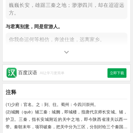
巍巍长安，雄踞三秦之地；
渺渺四川，却在迢迢远
方。
与
君
离别意，
同
是宦游人。
你我命运何等相仿，
奔波仕途，远离家乡。
海内
存知己，
天涯
若比邻。
只要有知心朋友，四海之内不觉遥远。
即便在天涯
海角，感觉就像近邻一样。
百度汉语
AI让学习更简单
立即下载
无为
在歧路，
儿女共
沾巾
。
注释
岔道分手，
实在不用儿女情长，泪洒衣裳。
(1)少府：官名。之：到、往。蜀州：今四川崇州。
(2)城阙（què）辅三秦：城阙，即城楼，指唐代京师长安城。辅，
护卫。三秦，指长安城附近的关中之地，即今陕西省潼关以西一
带。秦朝末年，项羽破秦，把关中分为三区，分别封给三个秦国的