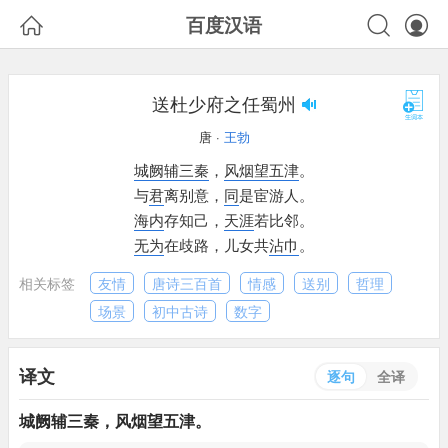



百度汉语
送杜少府之任蜀州
唐 ·
王勃
城阙辅三秦
，
风烟望五津
。
与
君
离别意，
同
是宦游人。
海内
存知己，
天涯
若比邻。
无为
在歧路，
儿女共
沾巾
。
相关标签
友情
唐诗三百首
情感
送别
哲理
场景
初中古诗
数字
译文
逐句
全译
城阙辅三秦
，
风烟望五津
。