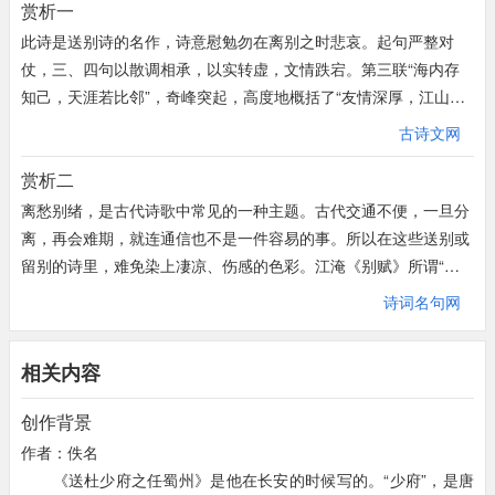
赏析一
此诗是送别诗的名作，诗意慰勉勿在离别之时悲哀。起句严整对
仗，三、四句以散调相承，以实转虚，文情跌宕。第三联“海内存
知己，天涯若比邻”，奇峰突起，高度地概括了“友情深厚，江山难
阻”的情景，尾联点出“送”的主题。全诗开合顿挫，气脉流通，意境
古诗文网
旷达。送别诗中的悲凉凄怆之气，音调明快爽朗，语言清新高远，
赏析二
内容独树碑石。此诗一洗往昔送别诗中悲苦缠绵之态，体现出诗人
高远的志向、豁达的情趣和旷达的胸怀。
离愁别绪，是古代诗歌中常见的一种主题。古代交通不便，一旦分
“城阙辅三秦，风烟望五津”。“阙”，是皇宫前面的望楼。“城阙”，指
离，再会难期，就连通信也不是一件容易的事。所以在这些送别或
唐的帝都长安城。“三秦”，指长安附近关中一带地方。秦末项羽曾
留别的诗里，难免染上凄凉、伤感的色彩。江淹《别赋》所谓“黯
把这一带地方分为三国，所以后世称它三秦之地。“辅”，辅佐，可
然销魂者，唯别而已矣”，在古代确乎是这样的。但也不可一概而
诗词名句网
以理解为护卫。“辅三秦”，意思是“以三秦为辅”。关中一带的茫茫
论，古人写的别诗，也有明朗乐观之作。初唐诗人王勃的名作《送
大野护卫着长安城，这一句说的是送别的地点。“风烟望五津”。“五
杜少府之任蜀州》，就是这样的一首好诗。
相关内容
津”指四川省从灌县以下到犍为一段的岷江五个渡口。远远望去，
王勃，字子安，绛州龙门人。14岁时应举及第，当了一名朝散郎，
但见四川一带风尘烟霭苍茫无际。这一句说的是杜少府要去的处
沛王召为修撰，但不久就被唐高宗贬黜了。于是王勃便漫游蜀中，
创作背景
所。因为朋友要从长安远赴四川，这两个地方在诗人的感情上自然
一度任虢州参军，又犯了死罪，幸而遇赦，但官职还是丢掉了。他
作者：佚名
发生了联系。诗的开头不说离别，只描画出这两个地方的形势和风
的父亲受他牵累，贬为交趾令。他渡海省亲，不幸溺水而死。年仅
《送杜少府之任蜀州》是他在长安的时候写的。“少府”，是唐
貌。送别的情意自在其中了。诗人身在长安，连三秦之地也难以一
25岁。