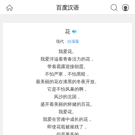



百度汉语
花
现代 ·
白深富
我爱花。
我爱洋溢着青春活力的花，
带着霜露迎接朝霞。
不怕严寒，不怕黑暗，
最美丽的花在漆黑的冬夜开放。
它是不怕风暴的啊，
风沙的北国，
盛开着美丽的矫健的百花。
我爱花。
我爱在苦难中成长的花，
即使花苞被摧残了，
但是更多的