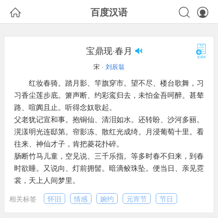



百度汉语
宝鼎现·春月
宋 ·
刘辰翁
红妆春骑。踏月影、竿旗穿市。望不尽、楼台歌舞，习
习香尘莲步底。箫声断、约彩鸾归去，未怕金吾呵醉。甚辇
路、喧阗且止。听得念奴歌起。
父老犹记宣和事。抱铜仙、清泪如水。还转盼、沙河多丽。
滉漾明光连邸第。帘影冻、散红光成绮。月浸葡萄十里。看
往来、神仙才子，肯把菱花扑碎。
肠断竹马儿童，空见说、三千乐指。等多时春不归来，到春
时欲睡。又说向、灯前拥髻。暗滴鲛珠坠。便当日、亲见霓
裳，天上人间梦里。
相关标签
怀旧
情感
婉约
元宵节
节日