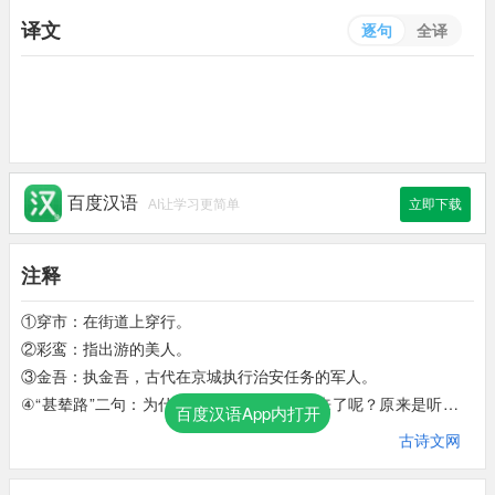
译文
逐句
全译
百度汉语
AI让学习更简单
立即下载
注释
①穿市：在街道上穿行。
②彩鸾：指出游的美人。
③金吾：执金吾，古代在京城执行治安任务的军人。
④“甚辇路”二句：为什么街上的喧闹静止下来了呢？原来是听到了
百度汉语App内打开
女子美妙的歌声。念奴，本是唐天宝中名娼，此借用。
古诗文网
⑤月浸葡萄十里：月光泻在十里西湖上，现出葡萄般的深绿色。
⑥鲛珠；指眼泪。