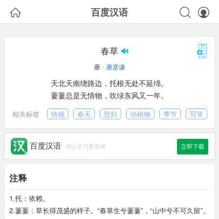



百度汉语
春草
唐 ·
唐彦谦
天北天南绕路边，托根无处不延绵。
萋萋总是无情物，吹绿东风又一年。
相关标签
情感
春天
思归
动植物
季节
写草
百度汉语
AI让学习更简单
立即下载
注释
1.托：依赖。
2.萋萋：草长得茂盛的样子。“春草生兮萋萋”，“山中兮不可久留”。