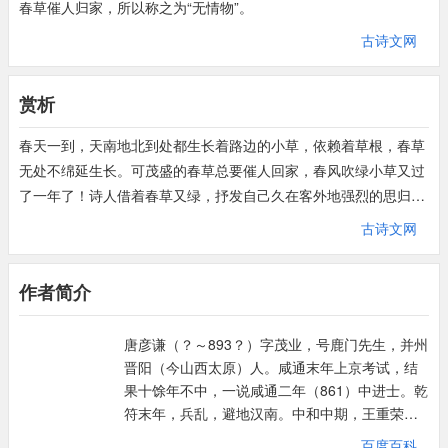
春草催人归家，所以称之为“无情物”。
古诗文网
赏析
春天一到，天南地北到处都生长着路边的小草，依赖着草根，春草
无处不绵延生长。可茂盛的春草总要催人回家，春风吹绿小草又过
了一年了！诗人借着春草又绿，抒发自己久在客外地强烈的思归情
绪。
古诗文网
作者简介
唐彦谦（？～893？）字茂业，号鹿门先生，并州
晋阳（今山西太原）人。咸通末年上京考试，结
果十馀年不中，一说咸通二年（861）中进士。乾
符末年，兵乱，避地汉南。中和中期，王重荣镇
守河中，聘为从事，累迁节度副使，晋、绛二州
百度百科