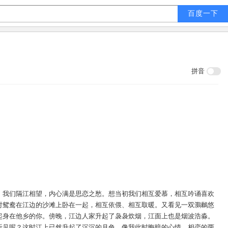
拼音
。我们隔江相望，内心满是思恋之愁。想当初我们相互爱慕，相互吟诵喜欢
对鸳鸯在江边的沙滩上卧在一起，相互依偎、相互取暖。又看见一双鸂鶒悠
起身在他乡的你。傍晚，江边人家升起了袅袅炊烟，江面上也是烟波浩淼。
听见呢？这时江上已然升起了沉沉的月色，像我此时晦暗的心情。相恋的两