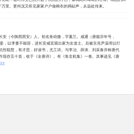
千万里。更何况又听见家家户户做棉衣的捣砧声，从远处传来。
长安（今陕西西安）人。初名鱼幼微，字蕙兰。咸通（唐懿宗年号，
李亿妾，以李妻不能容，进长安咸宜观出家为女道士。后被京兆尹温璋以打
机性聪慧，有才思，好读书，尤工诗。与李冶、薛涛、刘采春并称唐代
作现存五十首，收于《全唐诗》。有《鱼玄机集》一卷。其事迹见《唐
>>