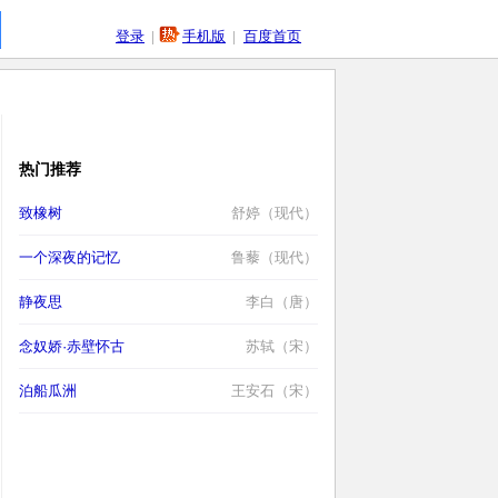
登录
|
手机版
|
百度首页
热门推荐
致橡树
舒婷（现代）
一个深夜的记忆
鲁藜（现代）
静夜思
李白（唐）
念奴娇·赤壁怀古
苏轼（宋）
泊船瓜洲
王安石（宋）