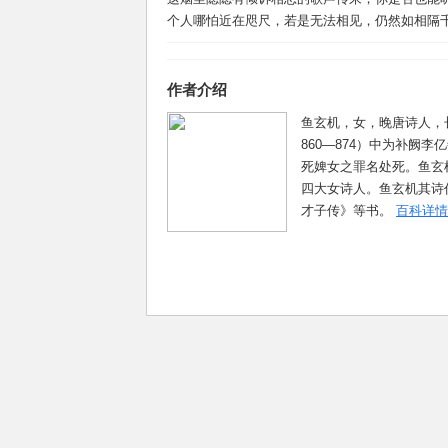
个人哪怕近在咫尺，若是无法相见，仍然如相隔
作者介绍
鱼玄机，女，晚唐诗人，
860—874）中为补阙
死婢女之罪名处死。鱼玄
四大女诗人。鱼玄机其诗
才子传》等书。
百科详情