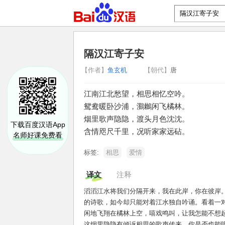
隔汉江寄子安
【作者】
鱼玄机
【朝代】
唐
江南江北愁望，相思相忆空吟。
鸳鸯暖卧沙浦，鸂鶒闲飞橘林。
烟里歌声隐隐，渡头月色沈沈。
下载百度汉语App
含情咫尺千里，况听家家远砧。
名师好课免费看
标签:
相思
爱情
译文
注释
滔滔江水将我们分隔开来，我在此岸，你在彼岸
的诗歌，如今却只能对着江水独自吟诵。看着一
闲地飞翔在橘林上空，嘻戏鸣叫，让我怎能不想
这烟里隐隐有倾诉相思的歌声传来，你是否也能