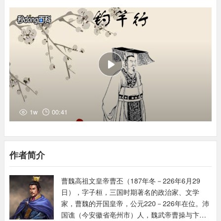
1w
00:41
作者简介
曹魏高祖文皇帝曹丕（187年冬－226年6月29
日），字子桓，三国时期著名的政治家、文学
家，曹魏的开国皇帝，公元220－226年在位。沛
国谯（今安徽省亳州市）人，魏武帝曹操与卞夫