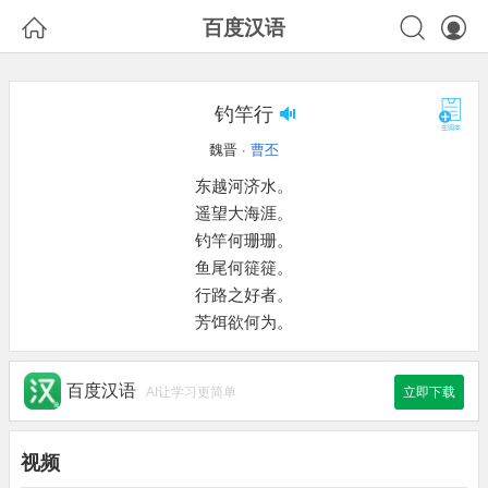



百度汉语
钓竿行
魏晋 ·
曹丕
东越河济水。
遥望大海涯。
钓竿何珊珊。
鱼尾何簁簁。
行路之好者。
芳饵欲何为。
百度汉语
AI让学习更简单
立即下载
视频