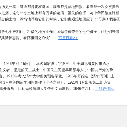
这历史一看，满纸都是丧权辱国，满纸都是割地赔款。看着那一次次被撕裂
肤之痛，这每一寸土地上都有刀耕的迹痕，祖先的血汗，与中华民族血脉相
霸占的土地，深情地呼唤它们的时候，它们也艰难地回应了：“母亲！我要回
湾等七个被割让、租借的地方比作祖国母亲被夺走的七个孩子，让他们来倾
其孤苦忘告、眷怀祖国之哀忱”，...
百度百科>>
4日－1946年7月15日），本名闻家骅，字友三，生于湖北省黄冈市浠水
主义者，坚定的民主战士，中国民主同盟早期领导人，中国共产党的挚
。1912年考入清华大学留美预备学校。1916年开始在《清华周刊》上
5年3月在美国留学期间创作《七子之歌》。1928年1月出版第二部诗集
多离开青岛，回到母校清华大学任中文系教授。1946年7月…
百科详情>>