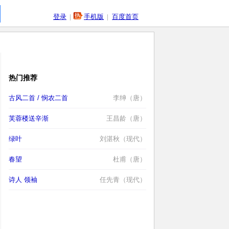
登录
|
手机版
|
百度首页
热门推荐
古风二首 / 悯农二首
李绅（唐）
芙蓉楼送辛渐
王昌龄（唐）
绿叶
刘湛秋（现代）
春望
杜甫（唐）
诗人 领袖
任先青（现代）