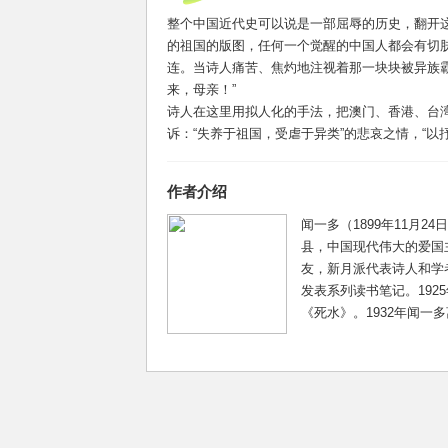
整个中国近代史可以说是一部屈辱的历史，翻开
的祖国的版图，任何一个觉醒的中国人都会有切
连。当诗人痛苦、焦灼地注视着那一块块被异族
来，母亲！”
诗人在这里用拟人化的手法，把澳门、香港、台
诉：“失养于祖国，受虐于异类”的悲哀之情，“以抒
作者介绍
闻一多（1899年11月2
县，中国现代伟大的爱国
友，新月派代表诗人和学者
发表系列读书笔记。192
《死水》。1932年闻一