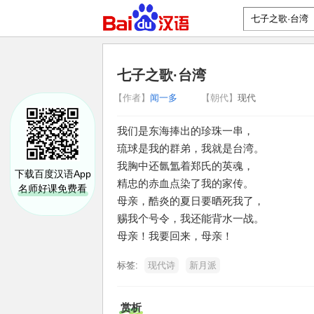
七子之歌·台湾
【作者】
闻一多
【朝代】
现代
我们是东海捧出的珍珠一串，
琉球是我的群弟，我就是台湾。
我胸中还氤氲着郑氏的英魂，
下载百度汉语App
精忠的赤血点染了我的家传。
名师好课免费看
母亲，酷炎的夏日要晒死我了，
赐我个号令，我还能背水一战。
母亲！我要回来，母亲！
标签:
现代诗
新月派
赏析