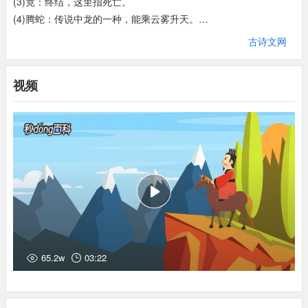
(3)竟：终结，这里指死亡。
盈缩
之期，
不
但
在天；
(4)腾蛇：传说中龙的一种，能乘云雾升天。
(5)骥：良马，千里马。伏：趴，卧。枥：马槽。
人寿命长短，
不只是由上天决定；
古诗文网
(6)烈士：操有远大抱负的男子。这里专指为革命事业献身的人。暮
养怡
之福，
可得
永年
。
年：晚年。
视频
(7)已：停止。
调养好身心，
就定可以益寿延年。
(8)盈缩：原指岁星的长短变化，这里指人的寿命长短。盈，增长。
缩，亏，引申为短。
幸甚至哉
，
歌以咏志。
(9)但：仅，只。
(10)养怡：指调养身心，保持身心健康。怡，愉快、和乐。
真是幸运极了，
用歌唱来表达自己的思想感情吧。
(11)永：长久。永年：长寿，活得长。
(12)幸甚至哉：庆幸得很，好极了。幸，庆幸。至，极点。最后两
句每章都有，应为合乐时的套语，与正文内容没有直接关系。
65.2w
03:22