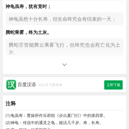
神
龟虽寿
，
犹有
竟
时；
神龟虽然十分长寿，
但生命终究会有结束的一天；
腾蛇
乘雾，
终为土灰。
腾蛇尽管能腾云乘雾飞行，
但终究也会死亡化为土
灰。
老
骥
伏枥，
志在千里；
年老的千里马虽然伏在马槽旁，
雄心壮志仍是驰骋
千里；
百度汉语
AI让学习更简单
立即下载
烈士
暮年，
壮心不
已
。
注释
壮志凌云的人士即便到了晚年，
奋发思进的心也永
(1)龟虽寿：曹操所作乐府组《步出夏门行》中的第四章。
不止息。
(2)神龟：传说中的通灵之龟，能活几千岁。寿，长寿。