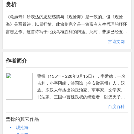
赏析
《龟虽寿》所表达的思想感情与《观沧海》是一致的。但《观沧
海》是写景诗，以景抒情。此篇则完全是一篇富有人生哲理的抒怀
言志之作。这首诗写于北伐乌桓胜利的归途。此时，曹操已经五十
三岁，在古代，这已是将近暮年的年龄。虽然刚刚取得了北伐乌桓
古诗文网
的胜利，踏上凯旋的归途，但诗人想到一统中国的宏愿尚未实现，
想到自己已届暮年，人生短促，时不我待，怎能不为生命的有限而
作者简介
感慨！但是，诗人并不悲观，他仍以不断进取的精神激励自己，建
树功业。《龟虽寿》所表达的正是这样一个积极的主题。诗以“神
曹操（155年－220年3月15日），字孟德，一名
龟虽寿，犹有竟时。腾蛇乘雾，终为土灰。”开头，作者用这两个
吉利，小字阿瞒，沛国谯（今安徽亳州）人，汉
形象的比喻说明世间万物都不是永恒存在的，新陈代谢是大自然的
族。东汉末年杰出的政治家、军事家、文学家、
根本规律。这就等于告诉人们说，人虽寿夭有别，但最终都是要死
书法家。三国中曹魏政权的缔造者，以汉天子的
的，表现了作者朴素的唯物辩证思想和无神论的观念，这在当时是
名义征讨四方，对内消灭二袁、吕布、刘表、韩
难能可贵的。既然人总是要死的，那么是不是可以对人生采取消极
百度百科
遂等割据势力，对外降服南匈奴、乌桓、鲜卑
悲观的态度呢？诗人认为这是不可以的。承认生命有限正是为了充
等，统一了中国北方，并实行一系列政策恢复经
曹操的其它作品
分利用这有限的生命，建功树业，有所作为。接着诗人诗人紧承上
济生产和社会秩序，奠定了曹魏立国的基础。曹
观沧海
意写道“老骥伏枥，志在千里，烈士暮年，壮心不已。” 笔力遒劲，
操在世时，担任东汉丞相，后为魏王，去世后谥