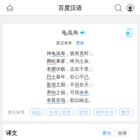



百度汉语
龟虽寿
东汉末年 ·
曹操
神
龟虽寿
，
犹有
竟
时；
腾蛇
乘雾，
终为土灰。
老
骥
伏枥，
志在千里；
烈士
暮年，
壮心不
已
。
盈缩
之期，
不
但
在天；
养怡
之福，
可得
永年
。
幸甚至哉
，
歌以咏志。
相关标签
咏志
古诗三百首
哲理
初中古诗
数字
译文
逐句
全译