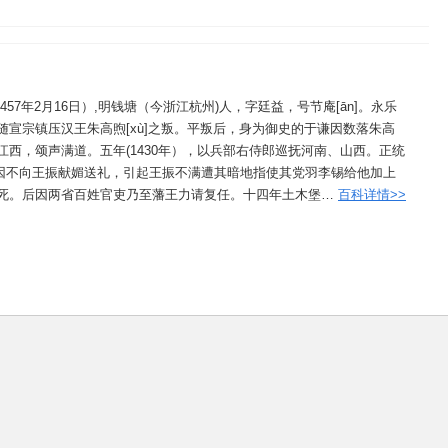
1457年2月16日）,明钱塘（今浙江杭州)人，字廷益，号节庵[ān]。永乐
随宣宗镇压汉王朱高煦[xù]之叛。平叛后，身为御史的于谦因数落朱高
江西，颂声满道。五年(1430年），以兵部右侍郎巡抚河南、山西。正统
觐见因不向王振献媚送礼，引起王振不满遭其暗地指使其党羽李锡给他加上
死。后因两省百姓官吏乃至藩王力请复任。十四年土木堡…
百科详情>>