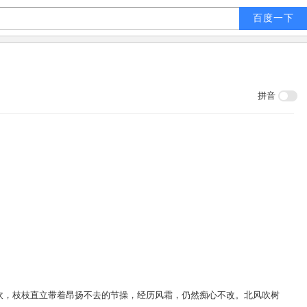
拼音
吹，枝枝直立带着昂扬不去的节操，经历风霜，仍然痴心不改。北风吹树