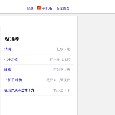
登录
|
手机版
|
百度首页
热门推荐
清明
杜牧（唐）
七子之歌
闻一多（现代）
咏柳
贺知章（唐）
卜算子·咏梅
毛泽东（近现代）
晓出净慈寺送林子方
杨万里（宋）