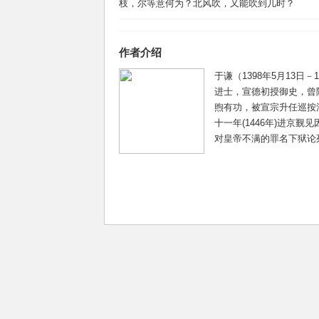
枝，尔等意何为？北风吹，又能吹到几时？
作者介绍
于谦（1398年5月13日－
进士，宣德初授御史，曾
煦有功，被宣宗升任巡按
十一年(1446年)进京
对皇帝不满的罪名下狱论