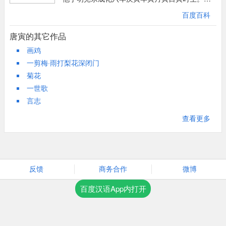
伯虎玩世不恭而又才气横溢，诗文擅名，与祝允
百度百科
明、文征明、徐祯卿并称“江南四大才子（吴门四
才子）”，画名更著，与沈周、文征明、仇英并
唐寅的其它作品
称“吴门四家”，又称为“明四家”。
画鸡
一剪梅·雨打梨花深闭门
菊花
一世歌
言志
查看更多
反馈
商务合作
微博
百度汉语App内打开