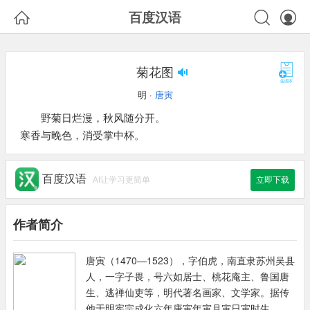



百度汉语
菊花图
明 ·
唐寅
野菊日烂漫，秋风随分开。
寒香与晚色，消受掌中杯。
百度汉语
AI让学习更简单
立即下载
作者简介
唐寅（1470—1523），字伯虎，南直隶苏州吴县
人，一字子畏，号六如居士、桃花庵主、鲁国唐
生、逃禅仙吏等，明代著名画家、文学家。据传
他于明宪宗成化六年庚寅年寅月寅日寅时生。唐