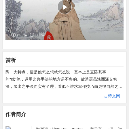
奇空木：安放于棺木之中。
索：寻找。
千秋万岁：千年万年，形容岁月长久。
湛空觞：是说往日的空酒杯中，如今盛满了澄清的奠酒。
春醪：春酒。
62.5w
00:57
浮蚁：酒面上的泡沫。《文选张衡南都赋》：醪敷径寸，浮蚁若
萍。
刘良注：酒膏径寸，布于酒上，亦有浮蚁如水萍也。
赏析
肴案：指摆在供桌上的盛满肉食的木盘。肴，荤菜。案，古代进食
用的一种短脚木盘。
陶一大特点，便是他怎么想就怎么说，基本上是直陈其事
盈：指摆满。
的“赋”笔，运用比兴手法的地方是不多的。故造语虽浅而涵义实
傍：即旁。
深，虽出之平淡而实有至理，看似不讲求写作技巧而更得自然之
荒草乡：指荒草丛生的坟地。
趣。这就是苏轼所说的“似枯而实腴”。魏晋人侈尚清谈，多言生
古诗文网
按：逯本据《乐府诗集》于此句后校增荒草无人眠，极视正茫茫二
死。但贤如王羲之，尚不免有“死生亦大矣，岂不痛哉”之叹；而真
句，为诸本所无。然此二句与第三首四面无人居荒草何茫茫等句重
正能勘破生死关者，在当时恐怕只有陶渊明一人而已。如他在《形
作者简介
复，故当删去。
影神·神释》诗的结尾处说：“纵浪大化中，不忧亦不惧；应尽便须
出门去：指出殡。
尽，无复独多虑。”意思说人生居天地之间如纵身大浪，沉浮无
良未央：未有尽头，遥遥无期。良，确，诚。此句一本作归来夜未
陶渊明（约365年—427年），字元亮，（又一说