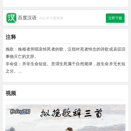
百度汉语
AI让学习更简单
立即下载
注释
挽歌：挽柩者所唱哀悼死者的歌，泛指对死者悼念的诗歌或哀叹旧
事物灭亡的文辞。
非命促：并非生命短促。意谓生死属于自然规律，故生命并无长短
之分。
昨暮：昨晚。
同为人：指还活在世上。
视频
今旦：今晨。
在鬼录：列入鬼的名册，指死去。
魂气：指人的精神意识。《左传昭公七年》
疏：附形之灵为魄，附气之神为魂。
散何之：散归何处。
枯形：枯槁的尸体。