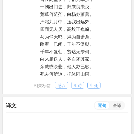
一朝出门去，归来良未央。
荒草何茫茫，白杨亦萧萧。
严霜九月中，送我出远郊。
四面无人居，高坟正嶣峣。
马为仰天鸣，风为自萧条。
幽室一已闭，千年不复朝。
千年不复朝，贤达无奈何。
向来相送人，各自还其家。
亲戚或余悲，他人亦已歌。
死去何所道，托体同山阿。
相关标签
感叹
组诗
生死
译文
逐句
全译