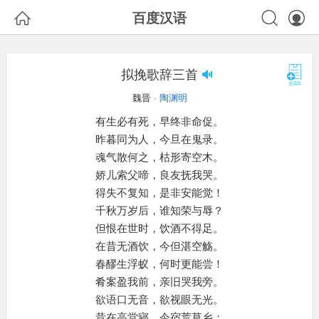



百度汉语
拟挽歌辞三首
魏晋 ·
陶渊明
有生必有死，早终非命促。
昨暮同为人，今旦在鬼录。
魂气散何之，枯形寄空木。
娇儿索父啼，良友抚我哭。
得失不复知，是非安能觉！
千秋万岁后，谁知荣与辱？
但恨在世时，饮酒不得足。
在昔无酒饮，今但湛空觞。
春醪生浮蚁，何时更能尝！
肴案盈我前，亲旧哭我旁。
欲语口无音，欲视眼无光。
昔在高堂寝，今宿荒草乡；