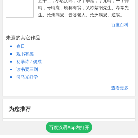
五十二，小名沋郎，小字季延，字元晦，一字仲
晦，号晦庵，晚称晦翁，又称紫阳先生、考亭先
生、沧州病叟、云谷老人、沧洲病叟、逆翁。谥
文，又称朱文公。汉族，祖籍南宋江南东路徽州
百度百科
府婺源县（今江西省婺源），出生于南剑州尤溪
（今属福建三明市）。南宋著名的理学家、思想
朱熹的其它作品
家、哲学家、教育家、诗人、闽学派的代表人
春日
物，世称朱子，是孔子、孟子以来最杰出的弘扬
观书有感
儒学的大师。朱熹是程颢、程颐的三传弟子李侗
劝学诗 / 偶成
的学生，家境穷困，自小聪颖，弱冠及第，中绍
读书要三到
兴十八年进士，历高孝光宁四朝。于建阳云谷结
司马光好学
草堂名“晦庵”，在此讲学，世称“考亭学派”，亦称
考亭先生。承北宋周敦颐与二程学说，创立宋代
查看更多
研究哲理的学风，称为理学。其著作甚多，辑定
《大学》、《中庸》、《论语》、《孟子》为四
书作为教本。有《朱文公文集》，通行《四库全
为您推荐
书》。
百度汉语App内打开