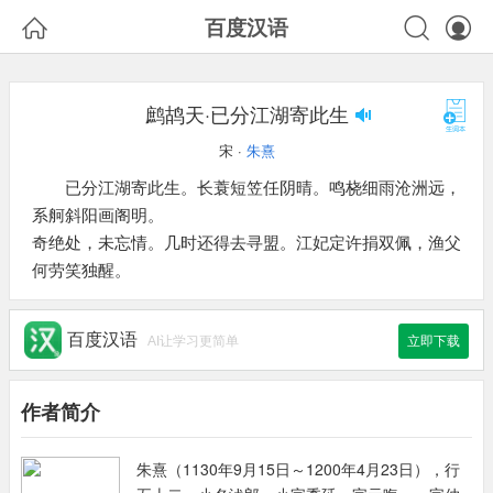



百度汉语
鹧鸪天·已分江湖寄此生
宋 ·
朱熹
已分江湖寄此生。长蓑短笠任阴晴。鸣桡细雨沧洲远，
系舸斜阳画阁明。
奇绝处，未忘情。几时还得去寻盟。江妃定许捐双佩，渔父
何劳笑独醒。
百度汉语
AI让学习更简单
立即下载
作者简介
朱熹（1130年9月15日～1200年4月23日），行