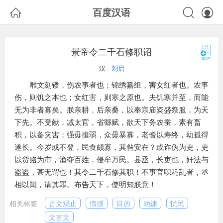



百度汉语
景帝令二千石修职诏
汉 ·
刘启
雕文刻镂，伤农事者也；锦绣纂组，害女红者也。农事
伤，则饥之本也；女红害，则寒之原也。夫饥寒并至，而能
无为非者寡矣。朕亲耕，后亲桑，以奉宗庙粢盛祭服，为天
下先。不受献，减太官，省繇赋，欲天下务农蚕，素有畜
积，以备灾害；强毋攘弱，众毋暴寡，老耆以寿终，幼孤得
遂长。今岁或不登，民食颇寡，其咎安在？或诈伪为吏，吏
以货赂为市，渔夺百姓，侵牟万民。县丞，长吏也，奸法与
盗盗，甚无谓也！其令二千石修其职！不事官职耗乱者，丞
相以闻，请其罪。布告天下，使明知朕意！
相关标签
古文观止
情感
目的
劝谏
忧民
文言文