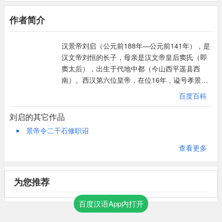
繇赋︰徭役、赋税。
作者简介
畜积︰蓄积。
耆：古称六十岁。
汉景帝刘启（公元前188年—公元前141年），是
遂长︰成长。
汉文帝刘恒的长子，母亲是汉文帝皇后窦氏（即
侵牟︰剥削、侵蚀。牟，害虫也。
窦太后），出生于代地中都（今山西平遥县西
县丞︰县令之佐，属吏之长。
南）。西汉第六位皇帝，在位16年，谥号孝景皇
奸法︰因法作奸。与盗盗︰和强盗一同抢夺。
帝，无庙号。终年48岁。刘启在位期间，削诸侯
无谓︰没有道理。
百度百科
封地，平定七国之乱，巩固中央集权，勤俭治
耗(mào)乱：昏乱不明。
国，发展生产，他统治时期与其父汉文帝统治时
刘启的其它作品
请︰定。
期合称为文景之治。
景帝令二千石修职诏
查看更多
为您推荐
百度汉语App内打开