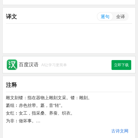
译文
逐句
全译
百度汉语
AI让学习更简单
立即下载
注释
雕文刻镂：指在器物上雕刻文采。镂：雕刻。
纂组︰赤色丝带。纂，音“转”。
女红︰女工，指采桑、养蚕、织衣。
为非︰做坏事。
粢盛(chéng)：古时盛在祭器内以供祭祀的谷物。
古诗文网
太官︰管理皇帝饮食的官。