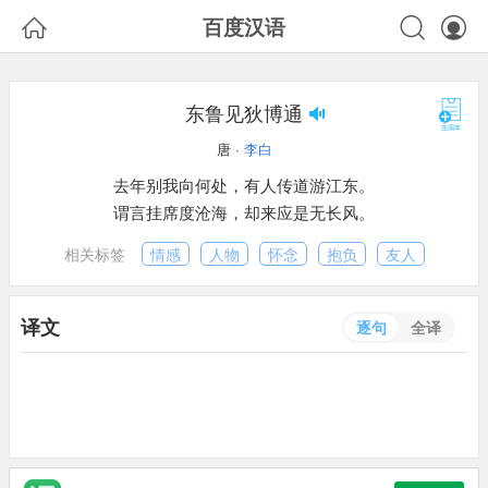



百度汉语
东鲁见狄博通
唐 ·
李白
去年别我向何处，有人传道游江东。
谓言挂席度沧海，却来应是无长风。
相关标签
情感
人物
怀念
抱负
友人
译文
逐句
全译