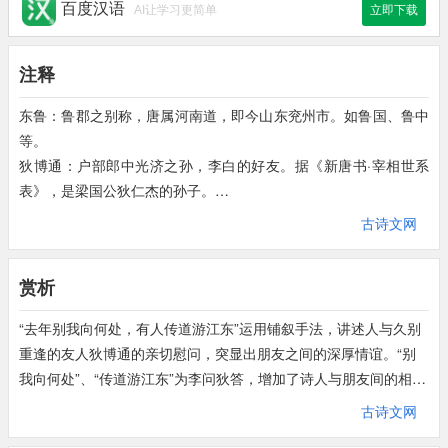
百度汉语
AI让学习更简单
立即下载
注释
东鲁：鲁郡之别称，唐属河南道，即今山东兖州市。如鲁国、鲁中
等。
狄博通：户部郎中光济之孙，李白的好友。据《新唐书·宰相世系
表》，是梁国公狄仁杰的孙子。
江东：长江流至芜湖，呈南北走向，江以东为辽东，即今安徽、江
古诗文网
苏南部和浙江北部地区。
挂席：挂风帆。
赏析
沧海：此指东海。
却来：返回之意。
“去年别我向何处，有人传道游江东”运用铺叙手法，讲述人与久别
“谓言”：这两句意为：本说渡海，而今返回，当是无长风之故。
重逢的友人狄博通的亲切慰问，突显出朋友之间的深厚情谊。“别
我向何处”、“传道游江东”为李问狄答，增加了诗人与朋友间的相思
离别之苦。诗词新颖别致、平淡无奇，又给人以信增亲切之感，似
古诗文网
是客套之话而实为肺腑之言。