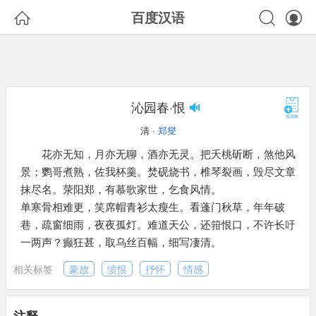



百度汉语
沁园春·恨
清 ·
郑燮
花亦无知，月亦无聊，酒亦无灵。把夭桃斫断，煞他风
景；鹦哥煮熟，佐我杯羹。焚砚烧书，椎琴裂画，毁尽文章
抹尽名。荥阳郑，有慕歌家世，乞食风情。
单寒骨相难更，笑席帽青衫太瘦生。看蓬门秋草，年年破
巷，疏窗细雨，夜夜孤灯。难道天公，还箝恨口，不许长吁
一两声？癫狂甚，取乌丝百幅，细写凄清。
相关标签
豪放
愤恨
抒怀
情感