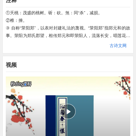
注释
①夭桃：茂盛的桃树。斫：砍。煞：同“杀”，减损。
②椎：捶。
③ 自称“荥阳郑”，以表对封建礼法的蔑视。“荥阳郑”指郑元和的故
事。荥阳为郑氏郡望，相传郑元和即荥阳人，流落长安，唱莲花落
乞食于市，妓女李亚仙拯救他于困顿之中，后来郑元和做了大官，
古诗文网
李亚仙亦封国夫人。唐 《李娃传》即叙其事。郑板桥对这个风流韵
事，然而近于子虚乌有的元祖十分敬佩，在作品中曾三次提到他。
视频
④骨相：指人的骨骼相貌。旧谓骨相好坏，注定人一生的命运。席
帽青衫：明清科举时儒生或秀才的服装。太瘦生：即太瘦。生，语
助词。
⑤蓬门、破巷：贫者所居。
⑥箝：钳制。
⑦乌丝：全称乌丝栏，一种专供书写用，带黑格的绢素或纸张。