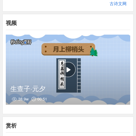
3、灯如昼：灯火像白天一样。据宋代孟元老《东京梦华录》卷六
古诗文网
《元宵》载：“正月十五日元宵，……灯山上彩，金碧相射，锦绣
交辉。”由此可见当时元宵节的繁华景象。
视频
4、月上：一作“月到”。
5、见：看见。
6、泪湿：一作“泪满”。
7、春衫：年少时穿的衣服，也指代年轻时的自己。
生查子·元夕
38.9w
00:51
赏析