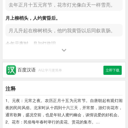
去年正月十五元宵节，
花市灯光像白天一样雪亮。
月上
柳梢头，
人约黄昏后。
月儿升起在柳树梢头，
他约我黄昏以后同叙衷肠。
今年元夜时，
月与灯依旧。
今年正月十五元宵节，
月光与灯光同去年一样。
不
见
去年人，
泪湿
春衫
袖。
百度汉语
AI让学习更简单
立即下载
再也看不到去年的情人，
泪珠儿不觉湿透衣裳。
注释
1、元夜：元宵之夜。农历正月十五为元宵节。自唐朝起有观灯闹
夜的民间风俗。北宋时从十四到十六三天，开宵禁，游灯街花市，
通宵歌舞，盛况空前，也是年轻人蜜约幽会，谈情说爱的好机会。
2、花市：民俗每年春时举行的卖花、赏花的集市。