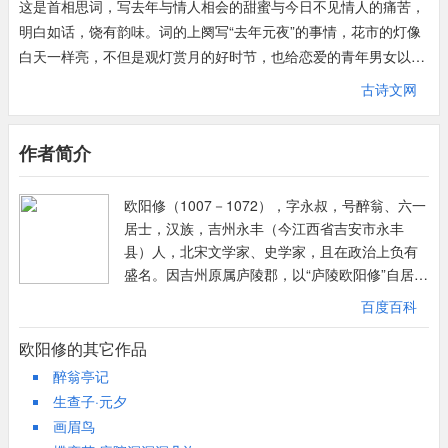
这是首相思词，写去年与情人相会的甜蜜与今日不见情人的痛苦，
明白如话，饶有韵味。词的上阕写“去年元夜”的事情，花市的灯像
白天一样亮，不但是观灯赏月的好时节，也给恋爱的青年男女以良
好的时机，在灯火阑珊处秘密相会。“月到柳梢头，人约黄昏后”二
古诗文网
句言有尽而意无穷。柔情密意溢于言表。下阕写“今年元夜”的情
景。“月与灯依旧”，虽然只举月与灯，实际应包括二三句的花和
作者简介
柳，是说闹市佳节良宵与去年一样，景物依旧。下一句“不见去年
人”“泪湿春衫袖”，表情极明显，一个“湿”字，将物是人非，旧情难
欧阳修（1007－1072），字永叔，号醉翁、六一
续的感伤表现得淋漓尽致。
居士，汉族，吉州永丰（今江西省吉安市永丰
这首词与唐人崔护的名作《题都城南庄》（“去年今日此门中，人
县）人，北宋文学家、史学家，且在政治上负有
面桃花相映红。人面只今何处去？桃花依旧笑春风”）有异曲同工
盛名。因吉州原属庐陵郡，以“庐陵欧阳修”自居。
之妙。词中描写了作者昔日一段缠绵悱恻、难以忘怀的爱情，抒发
谥号文忠，世称欧阳文忠公。后人又将其与韩
了旧日恋情破灭后的失落感与孤独感。
百度百科
愈、柳宗元和苏轼合称“千古文章四大家”。与韩
上片追忆去年元夜欢会的往事。“花市灯如昼”极写元宵之夜的灯火
愈、柳宗元、苏轼、苏洵、苏辙（三苏）王安
欧阳修的其它作品
辉煌，那次约会，两情相悦。周围的环境,花市，彩灯，明丽如同白
石、曾巩被世人称为“唐宋散文八大家”。欧阳修幼
醉翁亭记
天；明月，柳梢，都是相爱的见证。后两句情景交融，写出了恋人
年丧父，在寡母抚育下读书。宋仁宗天圣八年
生查子·元夕
月光柳影下两情依依、情话绵绵的景象，制造出朦胧清幽、婉约柔
（1030年）中进士，初任西京留守推官，与尹
画眉鸟
美的意境。
洙、梅尧臣交游，以诗唱和。后入朝任馆阁校