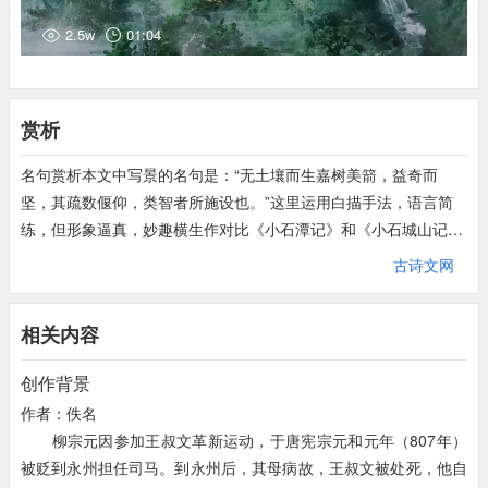
环：绕道而行。
安排是用这佳胜景色来安慰那些被贬逐在此地的贤
望甚远：望之甚远的意思。
2.5w
01:04
人的。”
也有人说：
“这地方山川钟灵之气
不孕育伟
箭：指竹子。
人，
而唯独凝聚成这奇山胜景，
所以楚地的南部少
益：特别。
出人才而多产奇峰怪石。
这二种说法，
我都不信。
其疏数二句：意思是，那些嘉树美箭，疏密相宜，起伏有致，好像
赏析
是聪明人精心设置的。数，密。偃，倒伏。
类：好像。
名句赏析本文中写景的名句是：“无土壤而生嘉树美箭，益奇而
造物者：指创世神。
坚，其疏数偃仰，类智者所施设也。”这里运用白描手法，语言简
愈：更是。
练，但形象逼真，妙趣横生作对比《小石潭记》和《小石城山记》
诚：确实是，的确是。
写景抒情的“情”是否相同《小石城山记》是《永州八记》中的最后
古诗文网
又怪其四句：意思是说，又奇怪造物者不把小石城山安排在中原，
一篇。作者寓情于景，抒发谪居生活的清寂苦闷、抑郁忧伤之情。
反而陈设在这偏僻的蛮夷地区，经历千百年也不能够一展，它的风
他所写的游记散文，往往借景抒情，以寄托自己政治上不得志的悲
相关内容
采，这当然是徒劳而无功用的。中州，中原地区。更，音。售其
愤。
伎，贡献其技艺，其技艺得到赏识。伎，通技。售，出售，这里是
《小石潭记》这首诗描绘了小石潭的石 水 鱼 树着意渲染了寂寞无
创作背景
显露的意思。
人，凄神寒骨 悄怆幽邃的气氛,抒发了作者在寂寞处境中悲凉凄怆
作者：佚名
神者二句：意思是，神奇性倘若不该这样，造物者就真的不存在了
的心绪；同时也蕴含着作者看见小石潭美景时喜悦的心情诗作分析
柳宗元因参加王叔文革新运动，于唐宪宗元和元年（807年）
吧？神者，指神奇性，《易系辞上》：阴阳不测之谓神。傥，通
这篇散文共计221个字，可谓短小精悍，字字珠玑，描写景物和寓
被贬到永州担任司马。到永州后，其母病故，王叔文被处死，他自
倘。倘若，或者。不宜，不合适。如是，如此，指不为之中州，而
含情感却恰到好处，真是一字不可增添，一字不可删减。