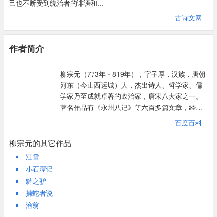
己也不断受到统治者的诽谤和...
列是夷狄的现象。果，真的。
为什么小石城山会遭遇无人赏识的境况呢？这当然是由小石城山所
以慰夫贤而辱于此者：意思是，小石城山是用来慰藉那些贤明却被
古诗文网
处的偏僻荒凉的地理位置决定的。要到小石城山，需要从西山道口
贬谪到这里的人们的。此句是指有人辩无用为有用的说法。
一直向北，越过黄茅岭下去，再稍稍向北，又折向东；在不过四十
其气四句：意思是，那天地间的灵气，在这一带，不造就伟大的人
丈的地方，还有地层断裂，且被一条河水分开，并有积聚的山石横
作者简介
物，却仅仅造就小石城山这样的景物，所以楚之南这地方缺少人才
截在路端。试想，不是有非常好奇、迫切探峻心理的人，有谁愿意
而多有石岩。此句是指有人辩徒劳为功劳的说法。其气之灵，这里
到这里来呢？有谁想到这里来呢？又有谁能和这小山产生心理共鸣
柳宗元（773年－819年），字子厚，汉族，唐朝
指天地的灵气。楚，今湖南、湖北等地，春秋战国时属楚国。少人
呢？也只有柳宗元，也只有被贬的柳宗元。他从唐朝的都城长安走
河东（今山西运城）人，杰出诗人、哲学家、儒
而多石，指少出贤人而多出奇石。
来，眼睛一亮，发现了荒野僻郊的小石城山，发现了它非同寻常的
学家乃至成就卓著的政治家，唐宋八大家之一。
美。
著名作品有《永州八记》等六百多篇文章，经后
柳宗元的眼光是独具慧智的，因为他有自己仕途坎坷的经历；柳宗
人辑为三十卷，名为《柳河东集》。因为他是河
百度百科
元的胸怀是饱含怜惜之情和沧桑之感的，因为他有着与小石城山相
东人，人称柳河东，又因终于柳州刺史任上，又
似的境遇。只有柳宗元能发现它，也只有在柳宗元的眼中它才会放
称柳柳州。柳宗元与韩愈同为中唐古文运动的领
柳宗元的其它作品
射出美丽的光彩，而且成为声名播世的美山。小石城山的美是他人
导人物，并称“韩柳”。在中国文化史上，其诗、文
江雪
成就均极为杰出，可谓一时难分轩轾。
不能掩盖的，因为那是天赐，谁嫉妒也白费劲。小石城山尽管处在
小石潭记
偏僻荒远之地，但它却有幸遇见了柳宗元，于是成名。这或许是偶
黔之驴
然，但不能说不是必然，是历史的必然。而柳宗元不知道需要遇见
捕蛇者说
谁才能走出这被贬的偏僻荒远之地，他的必然又在哪里。偏僻产生
渔翁
荒凉，荒凉产生空旷，空旷产生幽静，幽静产生忧郁，而忧郁产生