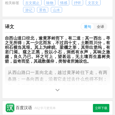
相关标签
古文观止
咏物
情感
抒怀
文言文
游记
景色
山水
译文
逐句
全译
自西山道口
径北
，
逾
黄茅岭
而下，
有二道：
其一
西出
，
寻
之无所得；
其一
少北而东
，
不过四十丈，
土断而川分
，
有
积石
横当其垠
。
其上为
睥睨
、
梁欐
之形，
其旁出
堡坞
，
有
若门焉。
窥
之正黑，
投以小石，
洞然
有水声，
其响之
激
越
，
良久乃
已
。
环
之可上，
望甚远
，
无土壤而生嘉树美
箭
，
益
奇而坚，
其疏数偃仰，
类
智者所施设也。
从西山路口一直向北走，
越过黄茅岭往下走，
有两
条路：
一条向西走，
沿着它走过去什么也得不到；
另一条稍微偏北而后向东，
走了不到四十丈，
路就
被一条河流截断了，
有积石横挡在这条路的尽头。
石山顶部天然生成矮墙
栋梁的形状，
旁边又凸出一
块好像堡垒，
有一个像门的洞。
从洞往里探望一片
百度汉语
AI让学习更简单
立即下载
漆黑，
丢一块小石子进去，
咚地一下有水响声，
那