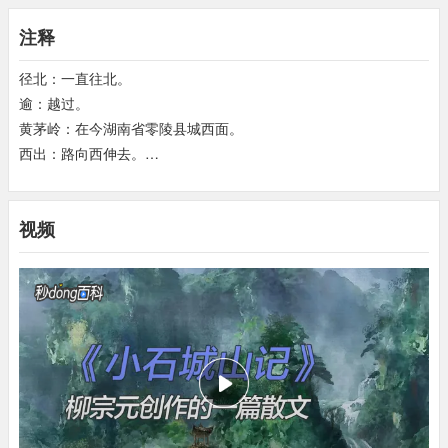
声音很洪亮，
好久才消失。
石山可以盘绕着登到山
注释
顶，
站在上面望得很远。
山上没有泥土却长着很好
的树木和竹子，
而且更显得形状奇特质地坚硬。
竹
径北：一直往北。
木分布疏密有致、高低参差，
好像是有智慧的人特
逾：越过。
意布置的。
黄茅岭：在今湖南省零陵县城西面。
西出：路向西伸去。
噫！
吾疑
造物者
之有无久矣。
及是，
愈
以为
诚
有。
又怪其
少北而东：稍向北又向东去。少，通稍。
不为之中州，
而列是夷狄，
更千百年不得一售其伎，
是固
劳而无用。
神者傥不宜如是，
则其果无乎？
或曰：
“
以慰夫
土断而川分：土路中断，出现分流的河水。
贤而辱于此者
。”
或曰：
“其气之灵，
不为伟人，
而独为是
视频
横当其垠：横着挡在路的尽头。
物，
故楚之南少人而多石。”
是二者，
余未信之。
睥睨：城墙上如齿状的矮墙。
梁欐：栋梁，这里指架支着的梁栋。欐，栋，正梁。
唉！
我怀疑造物者的有无已很久了，
到了这儿
更以
堡坞：小城堡，此处是指由山石天然形成的。因此作者称其小石城
为造物者确实是有的。
但又奇怪他不把这小石城山
山。
安放到人烟辐辏的中原地区去，
却把它摆在这荒僻
窥：注意，留心。
遥远的蛮夷之地，
即使经过千百年也没有一次可以
洞然：深深的样子。
显示自己奇异景色的机会，
这简直是白耗力气而毫
激越：声音高亢清远。
无用处，
神灵的造物者似乎不会这样做的。
那么造
已：停止。
物者果真没有的吧？
也有人说：
“造物者之所以这样