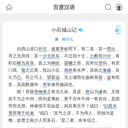



百度汉语
小石城山记
唐 ·
柳宗元
自西山道口
径北
，
逾
黄茅岭
而下，
有二道：
其一
西出
，
寻之无所得；
其一
少北而东
，
不过四十丈，
土断而川分
，
有
积石
横当其垠
。
其上为
睥睨
、
梁欐
之形，
其旁出
堡坞
，
有若
门焉。
窥
之正黑，
投以小石，
洞然
有水声，
其响之
激越
，
良
久乃
已
。
环
之可上，
望甚远
，
无土壤而生嘉树美
箭
，
益
奇而
坚，
其疏数偃仰，
类
智者所施设也。
噫！
吾疑
造物者
之有无久矣。
及是，
愈
以为
诚
有。
又怪
其不为之中州，
而列是夷狄，
更千百年不得一售其伎，
是固
劳而无用。
神者傥不宜如是，
则其果无乎？
或曰：
“
以慰夫
贤而辱于此者
。”
或曰：
“其气之灵，
不为伟人，
而独为是
物，
故楚之南少人而多石。”
是二者，
余未信之。