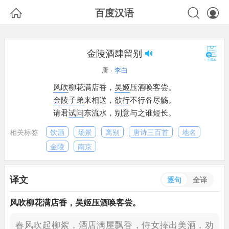



百度汉语
金陵酒肆留别
唐 ·
李白
风吹
柳花满店香，
吴姬
压酒唤客尝。
金陵
子弟
来相送，
欲行
不行各尽觞。
请君
试问
东流水，
别意与之谁短长。
相关标签
饮酒
场景
离别
唐诗三百首
地名
金陵
南京
译文
逐句
全译
风吹
柳花满店香，
吴姬
压酒唤客尝。
春风吹起柳絮，酒店满屋飘香，
侍女捧出美酒，劝