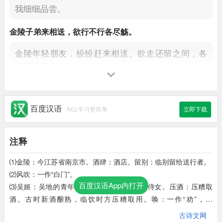
我细细品尝。
金陵
子弟
来相送，
欲行
不行各尽觞。
金陵年轻朋友，纷纷赶来相送。
欲走还留之间，各
自畅饮悲欢。
请君
试问
东流水，
别意与之谁短长。
请你问问东流江水，
别情与流水，哪个更为长远？
百度汉语
AI让学习更简单
立即下载
注释
⑴金陵：今江苏省南京市。酒肆：酒店。留别：临别留给送行者。
⑵风吹：一作“白门”。
百度汉语App内打开
⑶吴姬：吴地的青年女子，这里指酒店中的侍女。压酒：压糟取
酒。古时新酒酿熟，临饮时方压糟取用。唤：一作“劝”，一
作“使”。
古诗文网