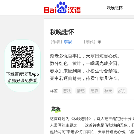
秋晚悲怀
【作者】
李觏
【朝代】
宋
渐老多忧百事忙，天寒日短更心伤。
数分红色上黄叶，一瞬曙光成夕阳。
春水别来应到海，小松生命合禁霜。
下载百度汉语App
壶中若逐仙翁去，待看年华几许长。
名师好课免费看
标签:
悲秋
情感
感叹
秋天
岁月
赏析
这首诗题为《秋晚悲怀》，诗人把主题定得十分
人常写的主题之一，这首诗也是借秋晚的景象，
起始两句“渐老多忧百事忙，天寒日短更心伤。”感