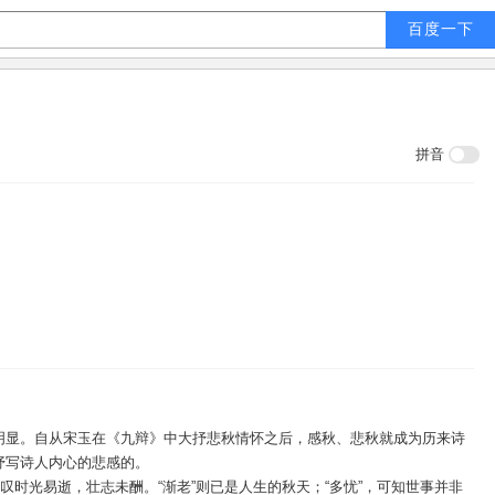
拼音
明显。自从宋玉在《九辩》中大抒悲秋情怀之后，感秋、悲秋就成为历来诗
抒写诗人内心的悲感的。
叹时光易逝，壮志未酬。“渐老”则已是人生的秋天；“多忧”，可知世事并非