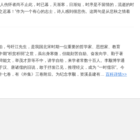
诗人伤怀者尚不止此，时已暮，天渐寒，日渐短，时序是不留情的，流逝的时
之迟暮！”作为一个有心的志士，诗人感到很悲伤。这两句是从悲秋之情着
)，字泰伯，号盱江先生，是我国北宋时期一位重要的哲学家、思想家、教育
中期“积贫积弱”之世，虽出身寒微，但能刻苦自励、奋发向学、勤于著
辩能文，举茂才异等不中，讲学自给，来学者常数十百人。李觏博学通
于汉、唐诸儒的旧说，敢于抒发己见，推理经义，成为 “一时儒宗”。今
十七卷，有《外集》三卷附后。为纪念李觏，资溪县建有…
百科详情>>