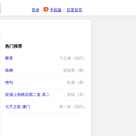
登录
|
手机版
|
百度首页
热门推荐
断章
卞之琳（现代）
咏柳
贺知章（唐）
绝句
杜甫（唐）
饮湖上初晴后雨二首·其二
苏轼（宋）
七子之歌·澳门
闻一多（现代）