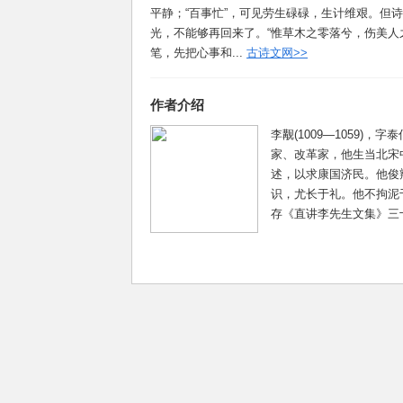
平静；“百事忙”，可见劳生碌碌，生计维艰。但
光，不能够再回来了。“惟草木之零落兮，伤美人
笔，先把心事和...
古诗文网>>
作者介绍
李觏(1009—1059
家、改革家，他生当北宋
述，以求康国济民。他俊
识，尤长于礼。他不拘泥
存《直讲李先生文集》三