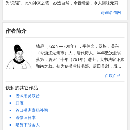
为“鬼谣”。此句神来之笔，妙造自然，余音绕梁，令人回味无穷。
杳冥：遥远的地方。
从诗题“省试”可以看出，这是一首试帖诗。“湘灵鼓瑟”这个题目，
苍梧：山名，今湖南宁远县境，又称九嶷，传说舜帝南巡，崩于苍
诗词名句网
是从《楚辞·远游》“使湘灵鼓瑟兮，令海若舞冯夷”句中摘出来的。
梧，此代指舜帝之灵。
诗的开头两句点题，赞扬湘灵善于鼓瑟，那优美动听的乐声常常萦
来：一作成。
作者简介
绕耳边。在试帖诗里，这叫做概括题旨。
白芷：伞形科草本植物，高四尺余，夏日开小白花。
湘水女神鼓瑟，曲声袅袅，于是诗人展开想象的羽翼，伴随着仙
潇浦：一作湘浦，一作潇湘。
钱起（722？—780年），字仲文，汉族，吴兴
乐，往返盘旋。那瑟曲，是多么动人心弦呵！它首先吸引了名叫冯
人不见：点灵字。
（今浙江湖州市）人，唐代诗人。早年数次赴试
夷的水神，使他忍不住在水上跳起舞来。其实，冯夷并没有真正听
江上数峰青：点湘字。
落第，唐天宝十年（751年）进士，大书法家怀素
懂在美妙的乐声中隐藏的哀怨凄苦的情感，这种欢舞是徒然的。但
和尚之叔。初为秘书省校书郎、蓝田县尉，后任
那些“楚客”是懂得湘灵的心意的，这当然包括汉代的贾谊，和历代
司勋员外郎、考功郎中、翰林学士等。曾任考功
被贬谪南行而经过湘水的人，他们听到这样哀怨的乐声，怎不感到
百度百科
郎中，故世称“钱考功”。代宗大历中为翰林学士。
十分难过呢！
他是大历十才子之一，也是其中杰出者，被誉
钱起的其它作品
你听，那曲调深沉哀婉，即使坚如金石也为之感到悲凄；而它的清
为“大历十才子之冠”。又与郎士元齐名，称“钱
省试湘灵鼓瑟
亢响亮，可以传到那无穷无尽的苍穹中去。
郎”，当时称为“前有沈宋，后有钱郎”。
归雁
如此优美而哀怨的乐声传到苍梧之野，一定把九嶷山上的舜帝之灵
谷口书斋寄杨补阙
都惊动了，他也许会赶到湘水上空来侧耳倾听吧！那馨香的芳草
送僧归日本
──白芷，竟会受到感动，越发吐出它的芳香来。
赠阙下裴舍人
乐声在水面上飘扬，广大的湘江两岸都沉浸在优美的旋律之中。寥