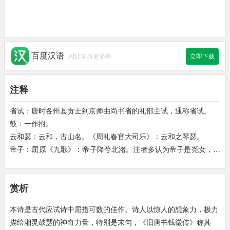
百度汉语
AI让学习更简单
立即下载
注释
省试：唐时各州县贡士到京师由尚书省的礼部主试，通称省试。
鼓：一作拊。
云和瑟：云和，古山名。《周礼春官大司乐》：云和之琴瑟。
帝子：屈原《九歌》：帝子降兮北渚。注者多认为帝子是尧女，即
舜妻。
冯夷：传说中的河神名。见《后汉书张衡传》注。
赏析
空：一作徒。
楚客：指屈原，一说指远游的旅人。
本诗是古代应试诗中屈指可数的佳作。诗人以惊人的想象力，极力
金：指钟类乐器。
描绘湘灵鼓瑟的神奇力量，特别是末句，《旧唐书钱徵传》称其
石：指磬类乐器。