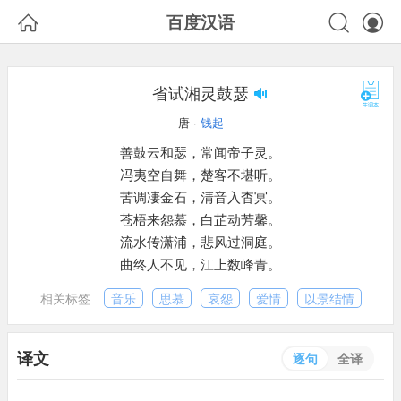



百度汉语
省试湘灵鼓瑟
唐 ·
钱起
善鼓云和瑟，常闻帝子灵。
冯夷空自舞，楚客不堪听。
苦调凄金石，清音入杳冥。
苍梧来怨慕，白芷动芳馨。
流水传潇浦，悲风过洞庭。
曲终人不见，江上数峰青。
相关标签
音乐
思慕
哀怨
爱情
以景结情
译文
逐句
全译