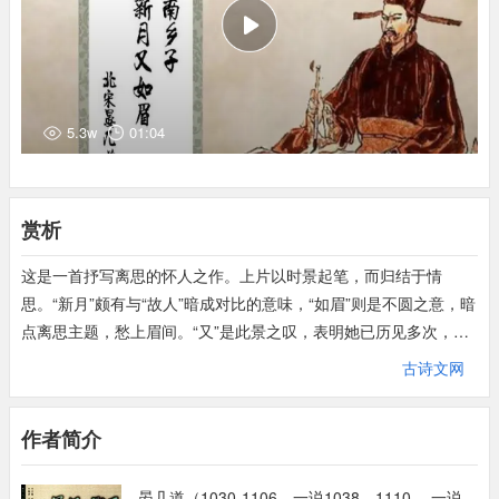
意，典出南朝粱萧统《文选》李善注引《韩非子》：六国时，张敏
与高惠二人为友，每相思不能得见，敏便于梦中往寻，但行至半
道，即迷不知路，遂回，如此者三。此处借以表达男女相思之情。
书：信。
破：消解。
5.3w
01:04
恨：指离恨。
应：是。
玉枕：玉制或玉饰的枕头，亦用为瓷枕、石枕的美称。
赏析
这是一首抒写离思的怀人之作。上片以时景起笔，而归结于情
思。“新月”颇有与“故人”暗成对比的意味，“如眉”则是不圆之意，暗
点离思主题，愁上眉间。“又”是此景之叹，表明她已历见多次，既
状时间之长，亦隐隐透出触目经心、怎堪又见的苦涩。“谁家玉笛
古诗文网
暗飞声”（唐李白《春夜洛城闻笛》）恍惚间，耳际晌起声声长
笛。“谁教”表面上探寻的是月下吹笛的缘由，实则却在千般埋怨它
作者简介
的不是时候，或许是因为不忍它“与倚春风弄月明”（十牧《题元处
士高亭》）的欢乐情调，也或许是因为不忍它“何人不起故园
晏几道（1030-1106，一说1038—1110 ，一说
情”（李白《春夜洛城闻笛》）的愁伤动思，无论为何，此二字一