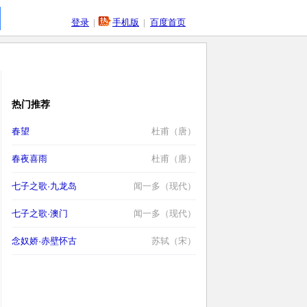
登录
|
手机版
|
百度首页
热门推荐
春望
杜甫（唐）
春夜喜雨
杜甫（唐）
七子之歌·九龙岛
闻一多（现代）
七子之歌·澳门
闻一多（现代）
念奴娇·赤壁怀古
苏轼（宋）