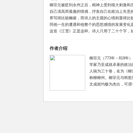
柳宗元被贬到永州之后，精神上受到很大刺激和
自己清高而孤傲的情感，抒发自己在政治上失意
界写得比较幽僻，而诗人的主观的心情则显得比
同他一生的遭遇和他整个的思想感情的发展变化
这首《江雪》正是这样。诗人只用了二十个字，就把
作者介绍
柳宗元（773年－819
学家乃至成就卓著的政治
人辑为三十卷，名为《柳
称柳柳州。柳宗元与韩愈
文成就均极为杰出，可谓