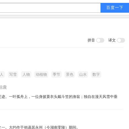
拼音
译文
人
写雪
人物
动植物
季节
景色
山水
数字
锦囊
足迹。一叶孤舟上，一位身披蓑衣头戴斗笠的渔翁；独自在漫天风雪中垂
之一。大约作于他谪居永州（今湖南零陵）期间。