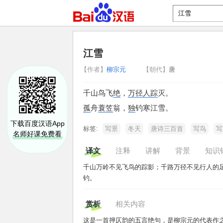
江雪
【作者】
柳宗元
【朝代】
唐
千山鸟飞
绝
，
万径
人踪
灭。
孤
舟
蓑笠
翁，
独
钓寒江雪。
下载百度汉语App
标签:
写景
冬天
唐诗三百首
写鸟
写
名师好课免费看
译文
注释
讲解
背景
知识
千山万岭不见飞鸟的踪影；千路万径不见行人的
钓。
赏析
相关内容
这是一首押仄韵的五言绝句，是柳宗元的代表作