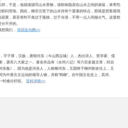
压抑，于是，他就借描写山水景物，借歌咏隐居在山水之间的渔翁，来寄托
的郁闷苦恼。因此，柳宗元笔下的山水诗有个显著的特点，那就是把客观境
较寂寞，甚至有时不免过于孤独，过于冷清，不带一点人间烟火气。这显然
是分不开的。
我们...
诗词名句网>>
年），字子厚，汉族，唐朝河东（今山西运城）人，杰出诗人、哲学家、儒
家，唐宋八大家之一。著名作品有《永州八记》等六百多篇文章，经后
河东集》。因为他是河东人，人称柳河东，又因终于柳州刺史任上，又
同为中唐古文运动的领导人物，并称“韩柳”。在中国文化史上，其诗、
一时难分轩轾。
百科详情>>