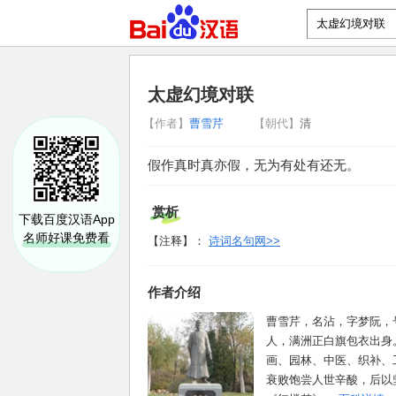
太虚幻境对联
【作者】
曹雪芹
【朝代】
清
假作真时真亦假，无为有处有还无。
赏析
下载百度汉语App
名师好课免费看
【注释】：
诗词名句网>>
作者介绍
曹雪芹，名沾，字梦阮，
人，满洲正白旗包衣出身
画、园林、中医、织补、
衰败饱尝人世辛酸，后以