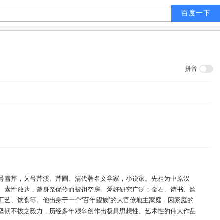
拼音
号雪芹，又号芹溪、芹圃。清代著名文学家，小说家。先祖为中原汉
。素性放达，曾身杂优伶而被钥空房。爱好研究广泛：金石、诗书、绘
工艺、饮食等。他出身于一个“百年望族”的大官僚地主家庭，因家庭的
坚韧不拔之毅力，历经多年艰辛创作出极具思想性、艺术性的伟大作品