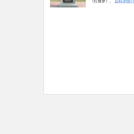
《红楼梦》。
百科详情>