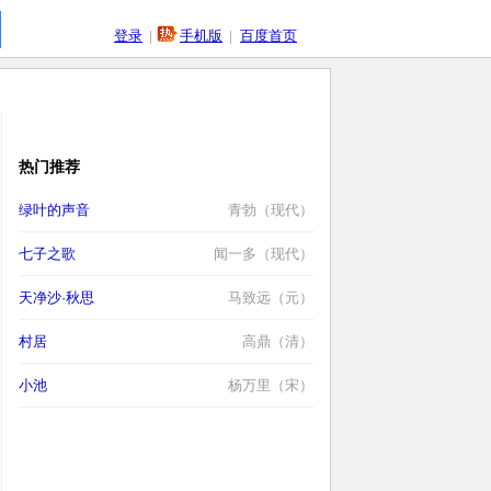
登录
|
手机版
|
百度首页
热门推荐
绿叶的声音
青勃（现代）
七子之歌
闻一多（现代）
天净沙·秋思
马致远（元）
村居
高鼎（清）
小池
杨万里（宋）