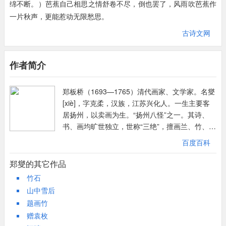
绵不断。）芭蕉自己相思之情舒卷不尽，倒也罢了，风雨吹芭蕉作
一片秋声，更能惹动无限愁思。
古诗文网
作者简介
郑板桥（1693—1765）清代画家、文学家。名燮
[xiè]，字克柔，汉族，江苏兴化人。一生主要客
居扬州，以卖画为生。“扬州八怪”之一。其诗、
书、画均旷世独立，世称“三绝”，擅画兰、竹、
石、松、菊等植物，其中画竹已五十余年，成就
百度百科
最为突出。著有《板桥全集》。康熙秀才、雍正
举人、乾隆元年进士。中进士后曾历官河南范
郑燮的其它作品
县、山东潍县知县，有惠政。以请臻饥民忤大
竹石
吏，乞疾归。
山中雪后
题画竹
赠袁枚