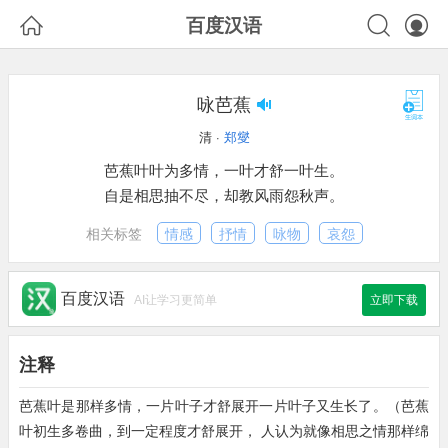



百度汉语
咏芭蕉
清 ·
郑燮
芭蕉叶叶为多情，一叶才舒一叶生。
自是相思抽不尽，却教风雨怨秋声。
相关标签
情感
抒情
咏物
哀怨
百度汉语
AI让学习更简单
立即下载
注释
芭蕉叶是那样多情，一片叶子才舒展开一片叶子又生长了。（芭蕉
叶初生多卷曲，到一定程度才舒展开， 人认为就像相思之情那样绵