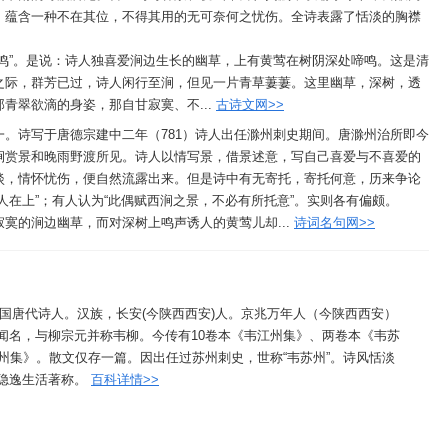
，蕴含一种不在其位，不得其用的无可奈何之忧伤。全诗表露了恬淡的胸襟
鸣”。是说：诗人独喜爱涧边生长的幽草，上有黄莺在树阴深处啼鸣。这是清
之际，群芳已过，诗人闲行至涧，但见一片青草萋萋。这里幽草，深树，透
青翠欲滴的身姿，那自甘寂寞、不...
古诗文网>>
。诗写于唐德宗建中二年（781）诗人出任滁州刺史期间。唐滁州治所即今
涧赏景和晚雨野渡所见。诗人以情写景，借景述意，写自己喜爱与不喜爱的
淡，情怀忧伤，便自然流露出来。但是诗中有无寄托，寄托何意，历来争论
人在上”；有人认为“此偶赋西涧之景，不必有所托意”。实则各有偏颇。
寞的涧边幽草，而对深树上鸣声诱人的黄莺儿却...
诗词名句网>>
，中国唐代诗人。汉族，长安(今陕西西安)人。京兆万年人（今陕西西安）
闻名，与柳宗元并称韦柳。今传有10卷本《韦江州集》、两卷本《韦苏
苏州集》。散文仅存一篇。因出任过苏州刺史，世称“韦苏州”。诗风恬淡
隐逸生活著称。
百科详情>>