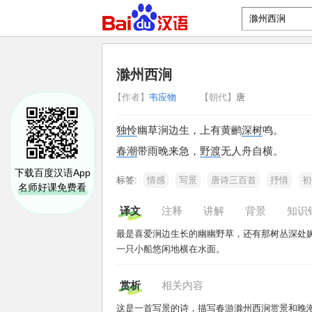
滁州西涧
【作者】
韦应物
【朝代】
唐
独怜
幽草涧边生，
上有黄鹂
深树
鸣。
春潮
带雨晚来急，
野渡
无人舟自横。
下载百度汉语App
标签:
情感
写景
唐诗三百首
抒情
初
名师好课免费看
译文
注释
讲解
背景
知识
最是喜爱涧边生长的幽幽野草，还有那树丛深处
一只小船悠闲地横在水面。
赏析
相关内容
这是一首写景的诗，描写春游滁州西涧赏景和晚