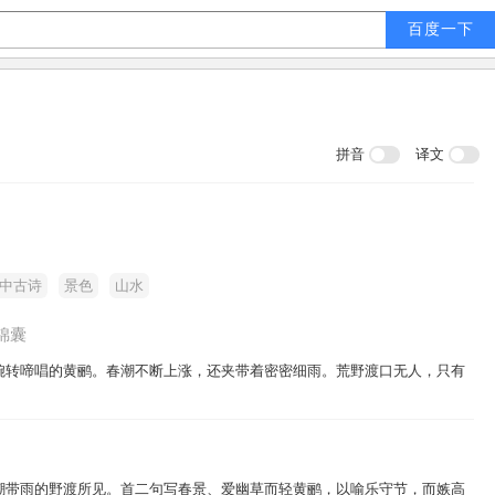
拼音
译文
中古诗
景色
山水
锦囊
婉转啼唱的黄鹂。春潮不断上涨，还夹带着密密细雨。荒野渡口无人，只有
潮带雨的野渡所见。首二句写春景、爱幽草而轻黄鹂，以喻乐守节，而嫉高