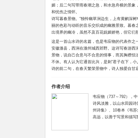
媚；后二句写带雨春潮之急，和水急舟横的景象
和忧伤之情怀。
诗写暮春景物。“独怜幽草涧边生，上有黄鹂深树
丽的色彩与动听的音乐交织成的幽雅景致。暮春
出境界的幽冷，虽然不及百花妩媚娇艳，但它们那
这是一首山水诗的名篇，也是韦应物的代表作之一
安徽滁县，西涧在滁州城西郊野。这诗写春游西
景物，说自己合意与不合意的情事，而其胸襟恬
不休。有人认为它通首比兴，是刺“君子在下，小
诗的前二句，在春天繁荣景物中，诗人独爱自甘寂
作者介绍
韦应物（737～792）
诗风淡雅，以山水田园诗
州诗集》、10卷本《韦
高远，以善于写景和描写