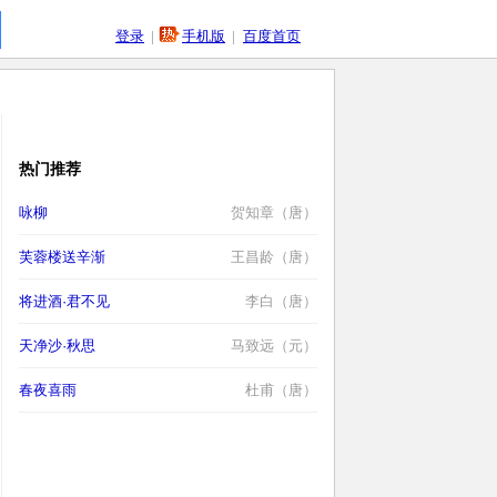
登录
|
手机版
|
百度首页
热门推荐
咏柳
贺知章（唐）
芙蓉楼送辛渐
王昌龄（唐）
将进酒·君不见
李白（唐）
天净沙·秋思
马致远（元）
春夜喜雨
杜甫（唐）