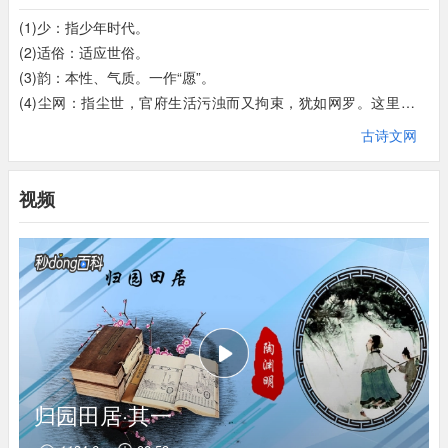
方宅
十余亩，
草屋八九间。
(1)少：指少年时代。
绕房宅方圆有十余亩地，
还有那茅屋草舍八九间。
(2)适俗：适应世俗。
(3)韵：本性、气质。一作“愿”。
榆柳
荫
后檐，
桃李
罗
堂前。
(4)尘网：指尘世，官府生活污浊而又拘束，犹如网罗。这里指仕
途。
古诗文网
榆柳树荫盖着房屋后檐，
争春的桃与李列满院前。
(5)三十年：有人认为是“十三年”之误（陶渊明做官十三年）。一
说，此处是三又十年之意（习惯说法是十又三年），人意感“一去
暧暧
远人村，
依依
墟里
烟。
视频
十三年”音调嫌平，故将十三年改为倒文。
(6)羁（jī）鸟：笼中之鸟。
远处的邻村舍依稀可见，
村落里飘荡着袅袅炊烟。
(7)恋：一作“眷”。
狗吠深巷中，
(8)池鱼：池塘之鱼。鸟恋旧林、鱼思故渊，借喻自己怀恋旧居。
鸡鸣桑树颠。
(9)野：一作“亩”。
深巷中传来了几声狗吠，
桑树顶有雄鸡不停啼唤。
(10)际：间。
(11)守拙（zhuō）：意思是不随波逐流，固守节操。
户庭
无
尘杂
，
虚室
有
余闲
。
(12)方宅：宅地方圆。一说，“方”通“旁”。
(13)荫（yìn）：荫蔽。
归园田居·其一
庭院内没有那尘杂干扰，
静室里有的是安适悠闲。
(14)罗：罗列。