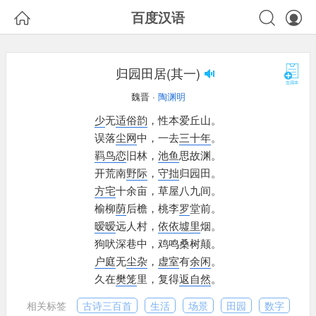



百度汉语
归园田居(其一)
魏晋 ·
陶渊明
少
无
适俗
韵
，
性本爱丘山。
误落
尘网
中，
一去
三十年
。
羁鸟
恋
旧林，
池鱼
思故渊。
开荒南
野
际
，
守拙
归园田。
方宅
十余亩，
草屋八九间。
榆柳
荫
后檐，
桃李
罗
堂前。
暧暧
远人村，
依依
墟里
烟。
狗吠深巷中，
鸡鸣桑树颠。
户庭
无
尘杂
，
虚室
有
余闲
。
久在
樊笼
里，
复得
返自然
。
相关标签
古诗三百首
生活
场景
田园
数字