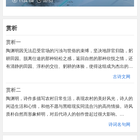
1134.6w
00:53
(15)暧暧（ài）：昏暗，模糊。
久在
樊笼
里，
复得
返自然
。
(16)依依：轻柔而缓慢的飘升。
久困于樊笼里毫无自由，
我今日总算又归返林山。
(17)墟里：村落。
(18)户庭：门庭。
赏析
(19)尘杂：尘俗杂事。
(20)虚室：空室。
赏析一
(21)余闲：闲暇。
陶渊明因无法忍受官场的污浊与世俗的束缚，坚决地辞官归隐，躬
(22)樊（fán）笼：蓄鸟工具，这里比喻官场生活。樊，藩篱，栅
耕田园。脱离仕途的那种轻松之感，返回自然的那种欣悦之情，还
栏。
有清静的田园、淳朴的交往、躬耕的体验，使得这组成为杰出的田
(23)返自然：指归耕园田。
园诗章。
古诗文网
这组诗生动地描写了诗人归隐后的生活和感受，抒发了作者辞官归
赏析二
隐后的愉快心情和乡居乐趣，从而表现了他对田园生活的热爱，表
现出劳动者的喜悦；同时又隐含了对官场黑暗腐败的生活的厌恶之
陶渊明，诗作多描写农村日常生活，表现农村的美好风光，诗人的
感，表现了作者不愿同流合污，为保持完整的人格和高尚的情操而
闲适生活和心情，和他不愿与黑暗现实同流合污的高尚情操。诗风
甘受田间生活的艰辛。组诗集中体现了陶渊明追求自由、安于清
质朴自然而形象鲜明，对后代诗人的创作曾起过很大影响。
贫、隐逸山野、洁身自好、远离官场、超脱世俗的美好情操。陶渊
此诗为组诗《归园田居》第一首，写辞职归田的愉快心情和乡居自
诗词名句网
明写“归园田居”其实是写作者自己理想的故居。
然舒适的乐趣。其中“羁鸟恋旧林，池鱼思故渊”，乃寓情志于景致
《归园田居》是一个不可分割的有机整体。其所以是如此，不仅在
名句。开篇二句即表明自己异于世俗的禀性：爱丘山。一“误”字