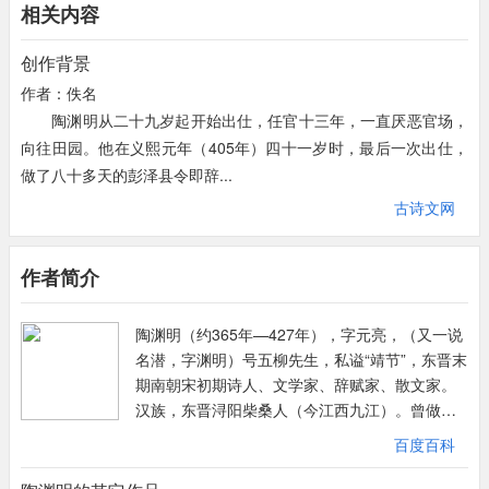
相关内容
于每首诗分别从辞官场，聚亲朋，乐农事，访故旧，欢夜饮几个侧
一“尘网”的比喻，写出诗人对仁途官场的厌倦，所谓“心为形役”是
面描绘了诗人丰富充实的隐居生活，更重要的是，就其所抒发的感
也。由开荒守拙二句始下十二句，以乡村特有的景观作为寄寓本性
创作背景
情而言，是以质性自然，乐在其中的情趣来贯穿这一组诗篇的。诗
之意象，固然是生活其中，但更多的是诗人关照的对象，更多的是
作者：佚名
中虽有感情的动荡，转折，但那种欢愉，达观的明朗色彩是辉映全
以审美眼光看待。久在句照应三四句，末句照应一二句。全诗结构
陶渊明从二十九岁起开始出仕，任官十三年，一直厌恶官场，
篇的。
不着痕迹而浑然一体。
向往田园。他在义熙元年（405年）四十一岁时，最后一次出仕，
第一首诗主要是以追悔开始，以庆幸结束，追悔自己“误落尘
做了八十多天的彭泽县令即辞...
网”、“久在樊笼”的压抑与痛苦，庆幸自己终“归园田”、复“返自
然”的惬意与欢欣，真切表达了诗人对污浊官场的厌恶，对山林隐
古诗文网
居生活的无限向往与怡然陶醉。
“少无适俗韵，性本爱丘山。”所谓“适俗韵”无非是逢迎世俗、周旋
作者简介
应酬、钻营取巧的那种情态、那种本领，这是诗人从来就未曾学会
的东西。作为一个真诚率直的人，其本性与淳朴的乡村、宁静的自
陶渊明（约365年—427年），字元亮，（又一说
然，似乎有一种内在的共通之处，所以“爱丘山”。前二句表露了作
名潜，字渊明）号五柳先生，私谥“靖节”，东晋末
者清高孤傲、与世不合的性格，看破官场后，执意离开，对官场黑
期南朝宋初期诗人、文学家、辞赋家、散文家。
暗的不满和绝望。为全诗定下一个基调，同时又是一个伏笔，它是
汉族，东晋浔阳柴桑人（今江西九江）。曾做过
诗人进入官场却终于辞官归田的根本原因。
几年小官，后因厌烦官场辞官回家，从此隐居，
百度百科
“误落尘网中，一去三十年。”人生常不得已。作为一个官宦人家的
田园生活是陶渊明诗的主要题材，相关作品有
子弟，步入仕途乃是通常的选择；作为一个熟读儒家经书、欲在社
《饮酒》《归园田居》《桃花源记》《五柳先生