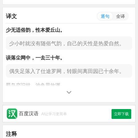
译文
逐句
全译
少
无
适俗
韵
，
性本爱丘山。
少小时就没有随俗气韵，
自己的天性是热爱自然。
误落
尘网
中，
一去
三十年
。
偶失足落入了仕途罗网，
转眼间离田园已十余年。
羁鸟
恋
旧林，
池鱼
思故渊。
笼中鸟常依恋往日山林，
池里鱼向往着从前深渊。
开荒南
野
际
，
守拙
归园田。
百度汉语
AI让学习更简单
立即下载
我愿在南野际开垦荒地，
保持着拙朴性归耕田园。
注释