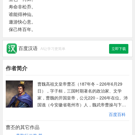
寿命非松乔。
谁能得神仙。
遨游快心意。
保己终百年。
百度汉语
AI让学习更简单
立即下载
作者简介
曹魏高祖文皇帝曹丕（187年冬－226年6月29
日），字子桓，三国时期著名的政治家、文学
家，曹魏的开国皇帝，公元220－226年在位。沛
国谯（今安徽省亳州市）人，魏武帝曹操与卞夫
人的长子。曹丕文武双全，八岁能提笔为文，善
百度百科
骑射，好击剑，博览古今经传，通晓诸子百家学
说。220年正月，曹操逝世，曹丕继任丞相、魏
曹丕的其它作品
王。之后曹丕受禅登基，以魏代汉，结束了汉朝