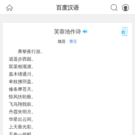



百度汉语
芙蓉池作诗
魏晋 ·
曹丕
乘辇夜行游。
逍遥步西园。
双渠相溉灌。
嘉木绕通川。
卑枝拂羽盖。
修条摩苍天。
惊风扶轮毂。
飞鸟翔我前。
丹霞夹明月。
华星出云间。
上天垂光彩。
五色一何鲜。