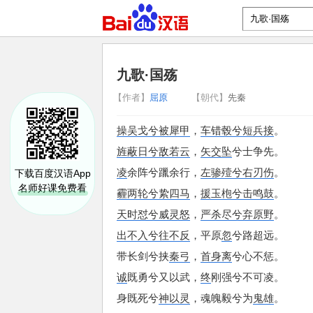
九歌·国殇
【作者】
屈原
【朝代】
先秦
操吴戈兮被犀甲
，
车错毂兮短兵接
。
旌蔽日兮敌若云
，
矢交坠
兮士争先。
凌
余阵兮躐余行，
左骖殪兮右刃伤
。
下载百度汉语App
名师好课免费看
霾两轮兮絷四马
，
援玉枹兮击鸣鼓
。
天时怼兮威灵怒
，
严杀尽兮弃原野
。
出不入兮往不反
，
平原
忽
兮路超远。
带长剑兮挟
秦弓
，
首身离
兮心不惩。
诚
既勇兮又以武，
终
刚强兮不可凌。
身既死兮
神以灵
，
魂魄毅兮为
鬼雄
。