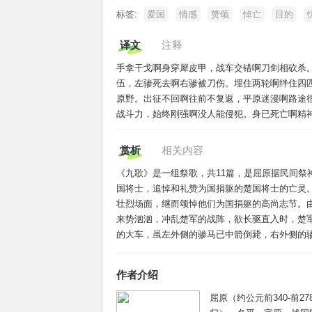
标签:
爱国
情感
赞颂
悼亡
目的
译文
注释
手拿干戈啊身穿犀皮甲，战车交错啊刀剑相砍杀
伍，左骖死去啊右骖被刀伤。埋住两轮啊绊住四
原野。出征不回啊往前不复返，平原迷漫啊路途
战斗力，始终刚强啊没人能侵犯。身已死亡啊精
赏析
相关内容
《九歌》是一组祭歌，共11篇，是屈原据民间祭
国将士，追悼和礼赞为国捐躯的楚国将士的亡灵
壮烈场面，继而颂悼他们为国捐躯的高尚志节。由
来势汹汹，冲乱楚军的战阵，欲长驱直入时，楚
的大车，虽左外侧的骖马已中箭倒毙，右外侧的骖
作者介绍
屈原（约公元前340-前