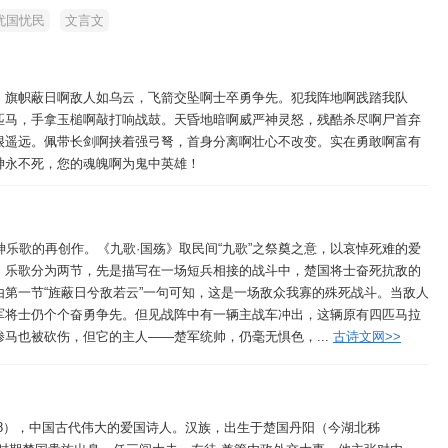
忧国忧民
文言文
。旗帜蔽日啊敌人如乌云，飞箭交坠啊士卒勇争先。犯我阵地啊践踏我队
匹马，手拿玉槌啊敲打响战鼓。天昏地暗啊威严神灵怒，残酷杀尽啊尸首弃
很遥远。佩带长剑啊挟着强弓弩，首身分离啊壮心不改变。实在勇敢啊富有
神永不死，您的魂魄啊为鬼中英雄！
神乐歌的再创作。《九歌·国殇》取民间“九歌”之祭奠之意，以哀悼死难的爱
。乐歌分为两节，先是描写在一场短兵相接的战斗中，楚国将士奋死抗敌的
第一节“旌蔽日兮敌若云”一句可知，这是一场敌众我寡的殊死战斗。当敌人
军将士仍个个奋勇争先。但见战阵中有一辆主战车冲出，这辆原有四匹马拉
马也被砍伤，但它的主人——楚军统帅，仍毫无惧色，...
古诗文网>>
278），中国古代伟大的爱国诗人。汉族，出生于楚国丹阳（今湖北秭