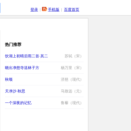
登录
|
手机版
|
百度首页
热门推荐
饮湖上初晴后雨二首·其二
苏轼（宋）
晓出净慈寺送林子方
杨万里（宋）
秋颂
济慈（现代）
天净沙·秋思
马致远（元）
一个深夜的记忆
鲁藜（现代）