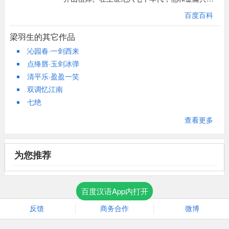
扛起了新派武侠小说的大旗，梁羽生摒弃了旧派
百度百科
武侠小说一味复仇与嗜杀的倾向，将侠行建立在
正义、尊严、爱民的基础上，提出“以侠胜武”的理
梁羽生的其它作品
念。梁羽生为人正派，创作了三十余部武侠佳
沁园春·一剑西来
作，开创了新派武侠小说的先河。2009年1月22
点绛唇·玉剑冰弹
日，梁羽生因病在悉尼去世，享年85岁。其代表
清平乐·盈盈一笑
作有《白发魔女传》、《七剑下天山》、《萍踪
双调忆江南
侠影录》等。在评价自己的武侠创作地位时，梁
七绝
羽生曾说：“开风气也，梁羽生，发扬光大者，金
庸。”另有笔名陈鲁、冯瑜宁、梁慧如、李夫人、
查看更多
冯显华、幻萍、佟硕之、凤雏生。
为您推荐
百度汉语App内打开
反馈
商务合作
微博