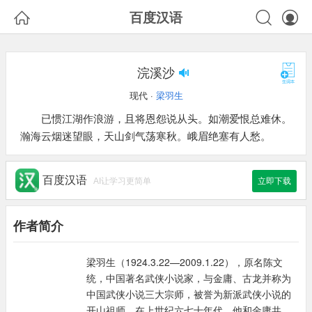



百度汉语
浣溪沙
现代 ·
梁羽生
已惯江湖作浪游，且将恩怨说从头。如潮爱恨总难休。
瀚海云烟迷望眼，天山剑气荡寒秋。峨眉绝塞有人愁。
百度汉语
AI让学习更简单
立即下载
作者简介
梁羽生（1924.3.22—2009.1.22），原名陈文
统，中国著名武侠小说家，与金庸、古龙并称为
中国武侠小说三大宗师，被誉为新派武侠小说的
开山祖师。在上世纪六七十年代，他和金庸共同