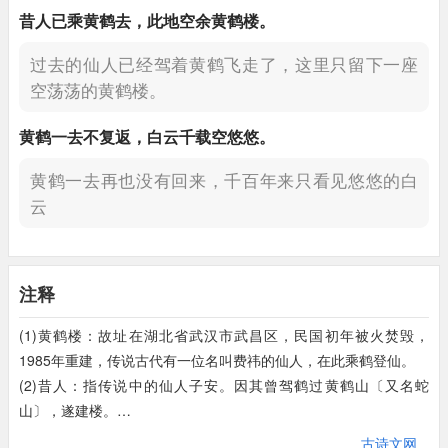
昔人
已
乘
黄鹤
去
，
此地空余
黄鹤楼
。
过去的仙人已经驾着黄鹤飞走了，
这里只留下一座
空荡荡的黄鹤楼。
黄鹤一去不复
返
，
白云千载
空
悠悠
。
黄鹤一去再也没有回来，
千百年来只看见悠悠的白
云
晴
川
历历
汉阳
树，
芳草
萋萋
鹦鹉洲
。
注释
阳光照耀下的汉阳树木清晰可见，
鹦鹉洲上有一片
碧绿的芳草覆盖。
(1)黄鹤楼：故址在湖北省武汉市武昌区，民国初年被火焚毁，
1985年重建，传说古代有一位名叫费祎的仙人，在此乘鹤登仙。
日暮
乡关
何处是？
烟波江上使人愁。
(2)昔人：指传说中的仙人子安。因其曾驾鹤过黄鹤山〔又名蛇
天色已晚，眺望远方，故乡在哪儿呢？
眼前只见一
山〕，遂建楼。
(3)乘：驾。
片雾霭笼罩江面，给人带来深深的愁绪。
古诗文网