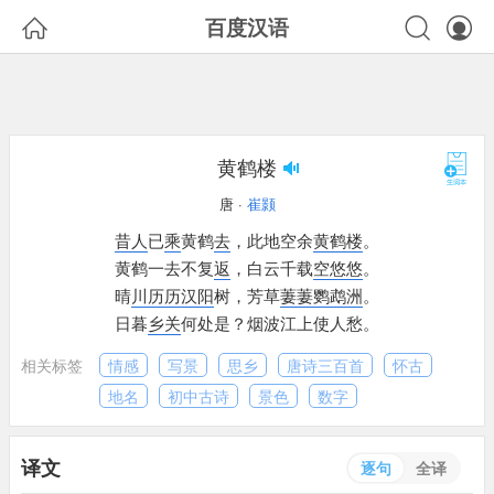



百度汉语
黄鹤楼
唐 ·
崔颢
昔人
已
乘
黄鹤
去
，
此地空余
黄鹤楼
。
黄鹤一去不复
返
，
白云千载
空
悠悠
。
晴
川
历历
汉阳
树，
芳草
萋萋
鹦鹉洲
。
日暮
乡关
何处是？
烟波江上使人愁。
相关标签
情感
写景
思乡
唐诗三百首
怀古
地名
初中古诗
景色
数字
译文
逐句
全译