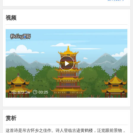
(4)去：离开。
(5)空：只。
视频
(6)返：通返，返回。
(7)空悠悠：深，大的意思
(8)悠悠：飘荡的样子。
(9)川：平原。
(10)历历：清楚可数。
(11)汉阳：地名，现在湖北省武汉市汉阳区，与黄鹤楼隔江相望。
(12)萋萋：形容草木长得茂盛。
(13)鹦鹉洲：在湖北省武汉市武昌区西南，根据后汉书记载，汉黄
祖担任江夏太守时，在此大宴宾客，有人献上鹦鹉，故称鹦鹉洲。
唐朝时在汉阳西南长江中，后逐渐被水冲没。
673.3w
03:25
(14)乡关：故乡。
赏析
这首诗是吊古怀乡之佳作。诗人登临古迹黄鹤楼，泛览眼前景物，