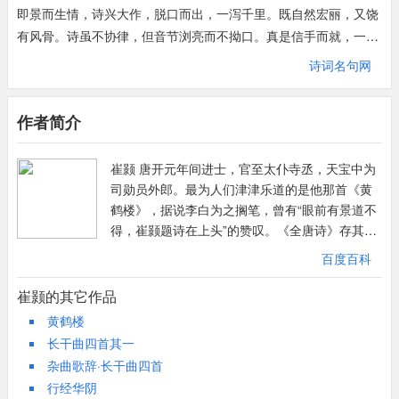
即景而生情，诗兴大作，脱口而出，一泻千里。既自然宏丽，又饶
有风骨。诗虽不协律，但音节浏亮而不拗口。真是信手而就，一气
呵成，成为历代所推崇的珍品。传说李白登此楼，目睹此诗，大为
诗词名句网
折服。说：“眼前有景道不得，崔颢题诗在上头。”严沧浪也说唐人
七言律诗，当以此为第一。足见诗贵自然，纵使格律诗也无不如
作者简介
此。
崔颢 唐开元年间进士，官至太仆寺丞，天宝中为
司勋员外郎。最为人们津津乐道的是他那首《黄
鹤楼》，据说李白为之搁笔，曾有“眼前有景道不
得，崔颢题诗在上头”的赞叹。《全唐诗》存其诗
四十二首，有《崔颢诗集》
百度百科
崔颢的其它作品
黄鹤楼
长干曲四首其一
杂曲歌辞·长干曲四首
行经华阴