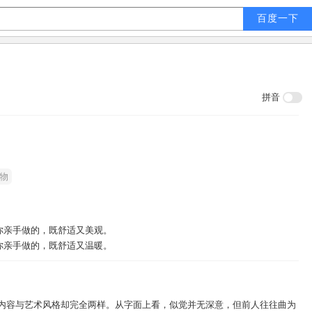
拼音
物
你亲手做的，既舒适又美观。
你亲手做的，既舒适又温暖。
想内容与艺术风格却完全两样。从字面上看，似觉并无深意，但前人往往曲为