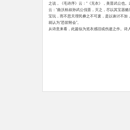
之说，《毛诗序》云：“《无衣》，美晋武公也
云：“曲沃桓叔孙武公伐晋，灭之，尽以其宝器赂
宝玩，而不思天理民彝之不可废，是以诛讨不加
就认为“恐皆附会”。
从诗意来看，此篇似为览衣感旧或伤逝之作。诗人