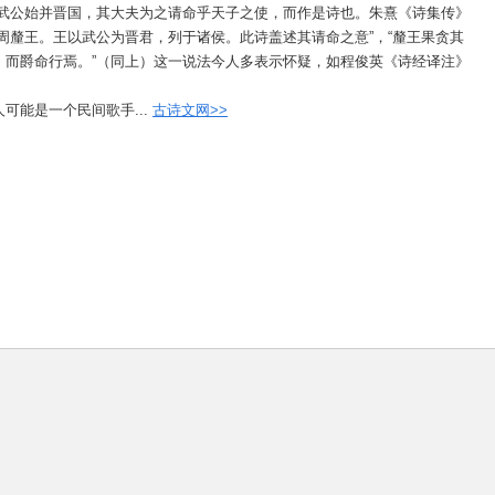
。武公始并晋国，其大夫为之请命乎天子之使，而作是诗也。朱熹《诗集传》
周釐王。王以武公为晋君，列于诸侯。此诗盖述其请命之意”，“釐王果贪其
，而爵命行焉。”（同上）这一说法今人多表示怀疑，如程俊英《诗经译注》
可能是一个民间歌手...
古诗文网>>