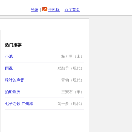
登录
|
手机版
|
百度首页
热门推荐
小池
杨万里（宋）
雨说
郑愁予（现代）
绿叶的声音
青勃（现代）
泊船瓜洲
王安石（宋）
七子之歌·广州湾
闻一多（现代）