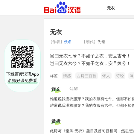
无衣
【作者】
佚名
【朝代】
先秦
岂曰无衣七兮？不如子之衣，安且吉兮！
岂曰无衣六兮？不如子之衣，安且燠兮！
下载百度汉语App
标签:
情感
古诗三百首
怀人
诗经
咏
名师好课免费看
译文
注释
难道说我没衣服穿？我的衣服有七件。但都不如
难道说我没衣服穿？我的衣服有六件。但都不如
赏析
此诗与《秦风·无衣》题目及首句皆相同，然思