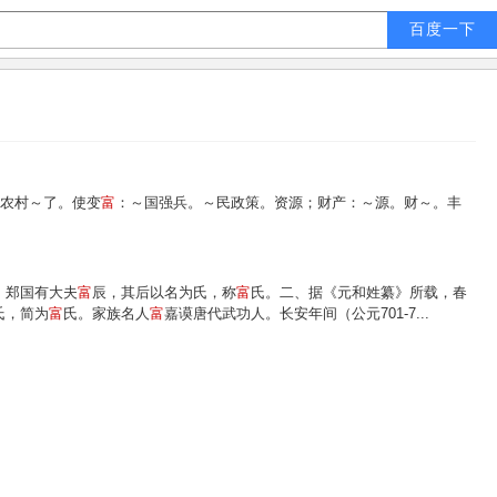
。农村～了。使变
富
：～国强兵。～民政策。资源；财产：～源。财～。丰
，郑国有大夫
富
辰，其后以名为氏，称
富
氏。二、据《元和姓纂》所载，春
氏，简为
富
氏。家族名人
富
嘉谟唐代武功人。长安年间（公元701-7...