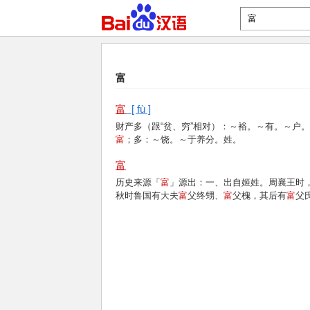
富
富
[ fù ]
财产多（跟“贫、穷”相对）：～裕。～有。～户
富
；多：～饶。～于养分。姓。
富
历史来源「
富
」源出：一、出自姬姓。周襄王时
秋时鲁国有大夫
富
父终甥、
富
父槐，其后有
富
父