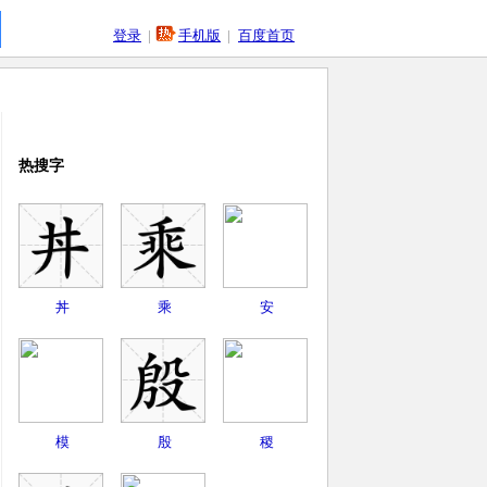
登录
|
手机版
|
百度首页
热搜字
丼
乘
安
模
殷
稷