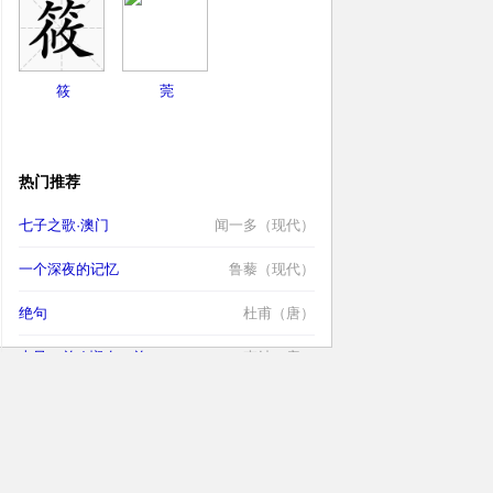
筱
莞
热门推荐
七子之歌·澳门
闻一多（现代）
一个深夜的记忆
鲁藜（现代）
绝句
杜甫（唐）
古风二首 / 悯农二首
李绅（唐）
春日
朱熹（宋）