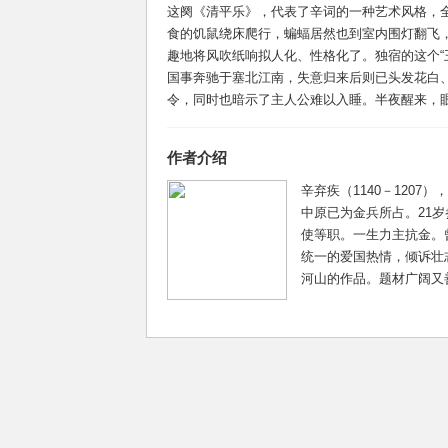
这阕《清平乐》，代表了辛词的一种艺术风格，
食的饥鼠绕床爬行，蝙蝠居然也到室内围灯翻飞，
趣地将风吹纸响拟人化、性格化了。独宿的这个“
国事奔驰于塞北江南，失意归来后则已头发花白、
令，同时也暗示了主人公难以入睡。半夜醒来，眼前
作者介绍
辛弃疾（1140－120
中原已为金兵所占。21
使等职。一生力主抗金。
统一的爱国热情，倾诉壮
河山的作品。题材广阔又