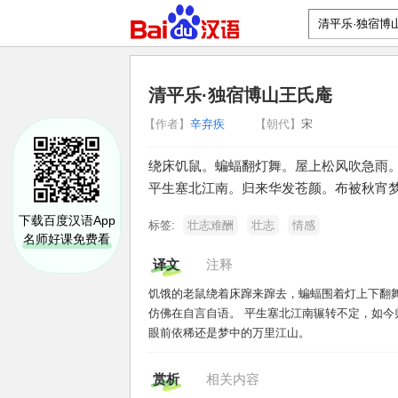
清平乐·独宿博山王氏庵
【作者】
辛弃疾
【朝代】
宋
绕床饥鼠。蝙蝠翻灯舞。屋上松风吹急雨
平生塞北江南。归来华发苍颜。布被秋宵
下载百度汉语App
标签:
壮志难酬
壮志
情感
名师好课免费看
译文
注释
饥饿的老鼠绕着床蹿来蹿去，蝙蝠围着灯上下翻
仿佛在自言自语。 平生塞北江南辗转不定，如
眼前依稀还是梦中的万里江山。
赏析
相关内容