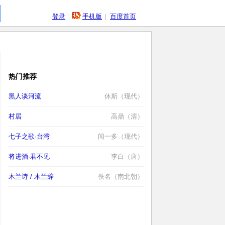
登录
|
手机版
|
百度首页
热门推荐
黑人谈河流
休斯（现代）
村居
高鼎（清）
七子之歌·台湾
闻一多（现代）
将进酒·君不见
李白（唐）
木兰诗 / 木兰辞
佚名（南北朝）