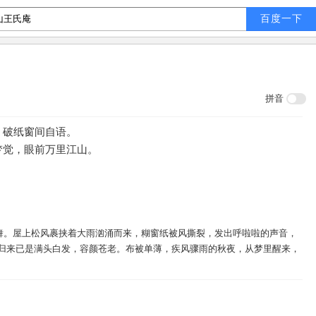
拼音
。破纸窗间自语。
梦觉，眼前万里江山。
舞。屋上松风裹挟着大雨汹涌而来，糊窗纸被风撕裂，发出呼啦啦的声音，
今归来已是满头白发，容颜苍老。布被单薄，疾风骤雨的秋夜，从梦里醒来，