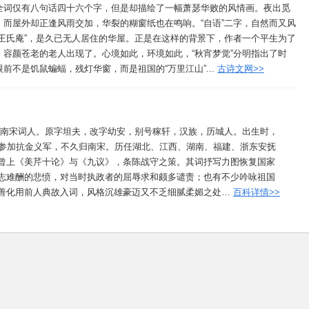
全词仅有八句话四十六个字，但是却描绘了一幅萧瑟华败的风情画。夜出觅
而屋外却正逢风雨交加，华裂的糊窗纸也在鸣响。“自语”二字，自然而又风
王氏庵”，是久已无人居住的华屋。正是在这样的背景下，作者一个平生为了
容颜苍老的老人出现了。心境如此，环境如此，“秋宵梦觉”分明指出了时
不是饥鼠蝙蝠，残灯华窗，而是祖国的“万里江山”...
古诗文网>>
7），南宋词人。原字坦夫，改字幼安，别号稼轩，汉族，历城人。出生时，
岁参加抗金义军，不久归南宋。历任湖北、江西、湖南、福建、浙东安抚
曾上《美芹十论》与《九议》，条陈战守之策。其词抒写力图恢复国家
志难酬的悲愤，对当时执政者的屈辱求和颇多谴责；也有不少吟咏祖国
善化用前人典故入词，风格沉雄豪迈又不乏细腻柔媚之处…
百科详情>>