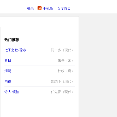
登录
|
手机版
|
百度首页
热门推荐
七子之歌·香港
闻一多（现代）
春日
朱熹（宋）
清明
杜牧（唐）
雨说
郑愁予（现代）
诗人 领袖
任先青（现代）