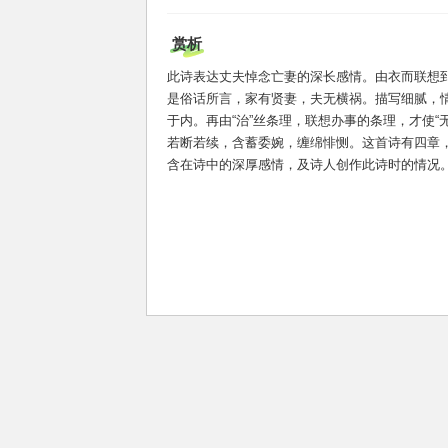
赏析
此诗表达丈夫悼念亡妻的深长感情。由衣而联想到
是俗话所言，家有贤妻，夫无横祸。描写细腻，
于内。再由“治”丝条理，联想办事的条理，才使“
若断若续，含蓄委婉，缠绵悱恻。这首诗有四章
含在诗中的深厚感情，及诗人创作此诗时的情况。第