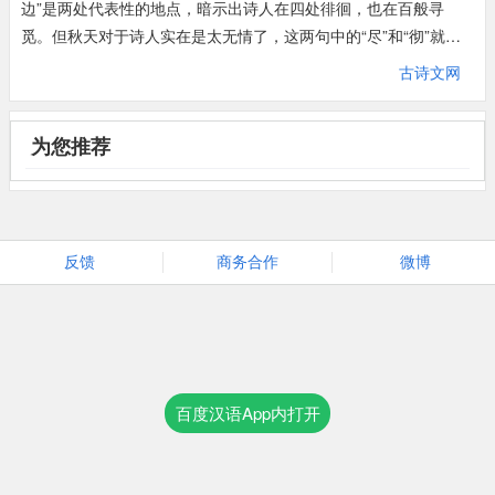
边”是两处代表性的地点，暗示出诗人在四处徘徊，也在百般寻
觅。但秋天对于诗人实在是太无情了，这两句中的“尽”和“彻”就不
留一点余地。这两个字也正是景句之眼。既然是“落尽梧桐”，诗人
古诗文网
的判断显然是基于未尽之时绿叶繁茂的秋前情形；同样，“开彻芙
蓉”，首先浮现在他脑海中的也必然是旧时荷花盛开的热闹景象。
枝上萧索，水面凋敝，这现实与记忆之间的巨大反差，自然会勾惹
为您推荐
起悲秋的心情。可明明是作者因红衰翠减而伤感，第三句却偏偏说
成是红翠善解人意，因迎合人的心绪而自甘衰残。诗人的这种自我
怨艾，一来反衬出心中无可奈何的悲感的沉重，二来也表现了他对
园林中美好事物的一往情深。
反馈
商务合作
微博
正因为诗人将所见的秋景与自己系结在一起，才会有四、五两句的
神来之笔，而在心情上发生一个完全的转折。
我们在秋天常会遇到这样的情形：秋风卷着落叶扑面飞来，碰到身
上有时就像粘住似的，好一会儿才飘落地面。诗人此时，就有一
片“辞柯霜叶”缠上了他。何以见得？因为在上文的气氛中，飞舞在
百度汉语App内打开
空中的霜叶只会加深“落尽”的印象，唯有停落在身上的片时的流
连，才有可能启发诗人新的思考。霜叶“辞柯”而依人，这本身就沟
通了“意同”的两者间的联系。“辞柯霜叶，飞来就我题红”，在多情