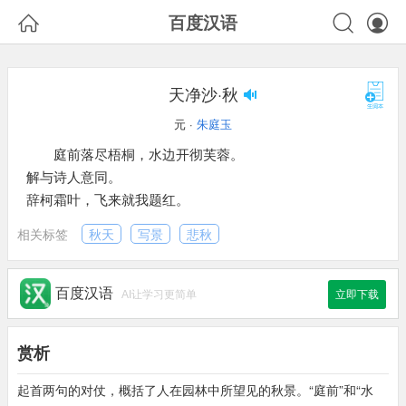



百度汉语
天净沙·秋
元 ·
朱庭玉
庭前落尽梧桐，水边开彻芙蓉。
解与诗人意同。
辞柯霜叶，飞来就我题红。
相关标签
秋天
写景
悲秋
百度汉语
AI让学习更简单
立即下载
赏析
起首两句的对仗，概括了人在园林中所望见的秋景。“庭前”和“水