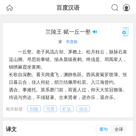



百度汉语
兰陵王·赋一丘一壑
宋 ·
辛弃疾
一丘壑。老子风流占却。茅檐上、松月桂云，脉脉石泉
逗山脚。寻思前事错。恼杀晨猿夜鹤。终须是、邓禹辈人，
锦绣麻霞坐黄阁。
长歌自深酌。看天阔鸢飞，渊静鱼跃。西风黄菊芗喷薄。怅
日暮云合，佳人何处，纫兰结佩带杜若。入江海曾约。
遇合。事难托。莫系磬门前，荷蕢人过，仰天大笑冠簪落。
待说与穷达，不须疑著。古来贤者，进亦乐，退亦乐。
相关标签
归隐
写景
旷达
淡泊
译文
逐句
全译