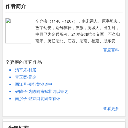
作者简介
两个表达，一正一反，反借山间猿鹤来表明自己本性合居于山中，
正借邓禹辈人的得志，表明功名之事本不属于自己。“终须是”一
辛弃疾（1140－1207），南宋词人。原字坦夫，
语，内藏自己多少努力都以失望的感慨。
改字幼安，别号稼轩，汉族，历城人。出生时，
第二段明接上段起韵，暗接“前事错”，专言今朝心情的愉快和伸
中原已为金兵所占。21岁参加抗金义军，不久归
展。起言独自饮酒放歌，仰观天上鹰飞，俯视水中鱼跃，颇有“海
南宋。历任湖北、江西、湖南、福建、浙东安抚
阔凭鱼跃，天高任鸟飞”的自由舒畅，鹰与鱼的行迹，虽可能来自
使等职。一生力主抗金。曾上《美芹十论》与
于现实的观察，但归根到底是作者心灵自由的幻象。“西风黄菊”一
百度百科
《九议》，条陈战守之策。其词抒写力图恢复国
句点明作词的时间，也营造出一种近似于当年陶渊明归隐的生活氛
家统一的爱国热情，倾诉壮志难酬的悲愤，对当
辛弃疾的其它作品
围。作者以“喷薄”写菊花香气，生新脆硬，足见豪情。以下突然转
时执政者的屈辱求和颇多谴责；也有不少吟咏祖
清平乐·村居
入惆怅的感受中，借用前人句，写他对一位曾经约定同游江海、而
国河山的作品。题材广阔又善化用前人典故入
青玉案·元夕
今不见踪迹的“佳人”即知音的盼望。这位他的想象中像屈原那样身
词，风格沉雄豪迈又不乏细腻柔媚之处。由于辛
西江月·夜行黄沙道中
配芳香饰物的佳人，即使真有所指，也更像作者所创造出的自我精
弃疾的抗金主张与当政的主和派政见不合，后被
破阵子·为陈同甫赋壮词以寄之
神的化身。而“日暮云合”一词，虽是借词于前人，却能“夺胎换
弹劾落职，退隐江西带湖。
南乡子·登京口北固亭有怀
骨”，表达自己作为一个老人时间无多时的特有的精神感受。“入江
海”一句，以倒装句式，不仅无碍于押韵，而且显示出一种拗折的
查看更多
风味。
第三段揭明主旨，言自己虽然落魄失志，但不求闻达，甘心笑傲林