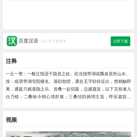
百度汉语
AI让学习更简单
立即下载
注释
一丘一壑：一般泛指适于隐居之处。此当指带湖或瓢泉居所山水。
按：或谓带湖宅院楼名。落职怨愤，遇合五字轻轻逗出，然稍触即
离，通篇只赋退隐之乐。首叠一起切题，总摄题旨，以下言前者入
仕乃错；二叠咏今朝心境舒展；三叠结韵挑明主旨，呼应篇首作
结。
一丘壑：一丘一壑，即一山一水。
视频
晨猿夜鹤：语出《北山移文》。
邓禹：字仲华，新野人。佐刘秀称帝，二十四岁即拜为大司徒。
麻霞：色彩斑斓。