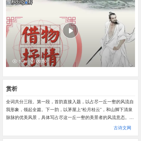
黄阁：指丞相府。
看天阔两句：喻心境之舒展自在。鸢（渊）：鹰。
日暮佳人：江淹《拟休上人怨别》：日暮碧云合，佳人殊未来。
杜若：香草名。《楚辞九歌湘君》：采芳洲兮杜若。
遇合：得到君主的赏识。
磬：古时一种打击乐器。
荷蒉人：挑草筐之人。
穷达：指人生路上的困顿与显达。
1.9w
00:50
赏析
全词共分三段。第一段，首韵直接入题，以占尽一丘一壑的风流自
我形象，领起全篇。下一韵，以茅屋上“松月桂云”，和山脚下清泉
脉脉的优美风景，具体写占尽这一丘一壑的美景者的风流意态。以
下以“寻思前事”退过一层，转写以前入仕的错误，印证今日生活的
古诗文网
正确，遥领下文。作者把错误用两个意思来表达，一是此间猿鹤为
他的离去而悲鸣烦恼；二是功名本是邓禹那样少年得志者的事。这