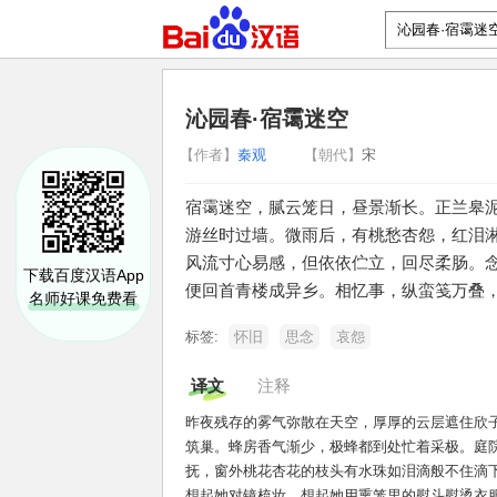
沁园春·宿霭迷空
【作者】
秦观
【朝代】
宋
宿霭迷空，腻云笼日，昼景渐长。正兰皋
游丝时过墙。微雨后，有桃愁杏怨，红泪
风流寸心易感，但依依伫立，回尽柔肠。
下载百度汉语App
便回首青楼成异乡。相忆事，纵蛮笺万叠
名师好课免费看
标签:
怀旧
思念
哀怨
译文
注释
昨夜残存的雾气弥散在天空，厚厚的云层遮住欣
筑巢。蜂房香气渐少，极蜂都到处忙着采极。庭
抚，窗外桃花杏花的枝头有水珠如泪滴般不住滴
想起她对镜梳妆，想起她用熏笼里的熨斗熨烫衣