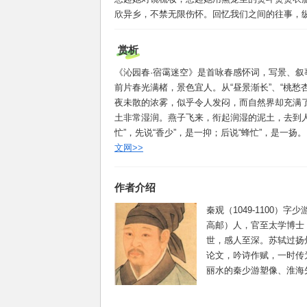
欣异乡，不禁无限伤怀。回忆我们之间的往事，
赏析
《沁园春·宿霭迷空》是首咏春感怀词，写景、叙
前片春光满楮，景色宜人。从“昼景渐长”、“桃
夜未散的浓雾，似乎令人发闷，而自然界却充满了
土非常湿润。燕子飞来，衔起润湿的泥土，去到人
忙”，先说“香少”，是一抑；后说“蜂忙”，是一扬
文网>>
作者介绍
秦观（1049-1100
高邮）人，官至太学博士
世，感人至深。苏轼过扬
论文，吟诗作赋，一时传
丽水的秦少游塑像、淮海