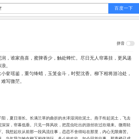
拼音
泥润，谁家燕喜，蜜脾香少，触处蜂忙。尽日无人帘幕挂，更风递
淋浪。
念小奁瑶鉴，重匀绛蜡，玉笼金斗，时熨沈香。柳下相将游冶处，
，难写微茫。
子阳，夏日渐长。长满兰草的曲折的水泽湿润欣泥土。燕子衔起泥土，飞去
院深深，帘幕低垂。只见一阵风吹，把昆虫吐出的游丝吹过欣墙来。微雨轻
下。我想起欣从前那一段风流往事，恋恋不舍得站在那里，内心无限痛苦。
服。当年我与她在柳下相伴游玩，多么的欢欣。如今回首往事，那青楼已成