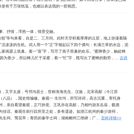
纵使有千万张纸笺，也难以表达我的一腔相思。
事、抒情，浑然一体，情景交融。
愁杏怨”等句来看，自是二、三月间。此时天空积着厚厚的云层，地上弥漫着隔
活泼泼的生机。词人用一个“正”字领起以下四个偶句：长满兰草的水边，泥
家画梁上筑巢。着一“喜”字，写尽了燕子营巢的欢乐。“蜜脾香少，触处蜂
。因为香少，所以蜂儿忙于采蜜，着一“忙”字，既写出了蜜蜂的勤劳，...
古诗
）字少游，又字太虚，号邗沟居士，世称淮海先生。汉族，北宋高邮（今江苏
（八品），国史馆编修。秦观一 生坎坷，所写诗词，高古沉重，寄托身
州，亲自看望秦观，正巧孙觉、王巩亦在高邮，乃相约游东岳庙，载酒
为佳话。秦观生前行踪所至之处，多有遗迹。如浙江杭州的秦少游祠，
先生祠、莺花亭；青田的秦学士祠；湖南郴州三绝碑；广…
百科详情>>