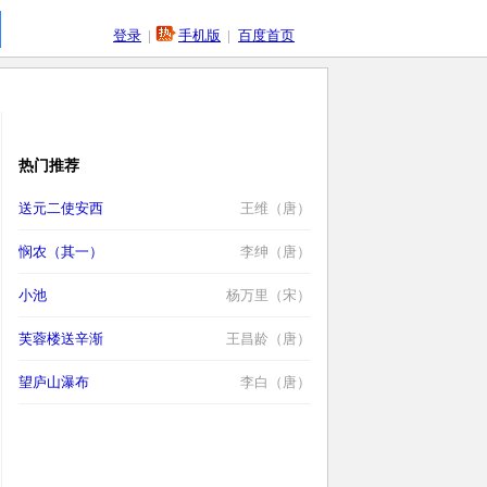
登录
|
手机版
|
百度首页
热门推荐
送元二使安西
王维（唐）
悯农（其一）
李绅（唐）
小池
杨万里（宋）
芙蓉楼送辛渐
王昌龄（唐）
望庐山瀑布
李白（唐）