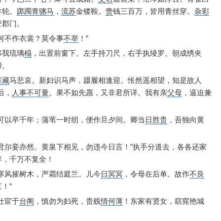
作轮。
踯躅
青骢马
，
流苏
金镂鞍。
赍
钱三百万，
皆用青丝穿。
杂彩
登郡门。
何不作衣裳？
莫令事
不举
！”
移我琉璃
榻
，
出置前窗下。
左手持刀尺，
右手执绫罗。
朝成绣夹
啼。
摧藏
马悲哀。
新妇识马声，
蹑履相逢迎。
怅然遥相望，
知是故人
后，
人事不可量
。
果不如先愿，
又非君所详。
我有亲
父母
，
逼迫兼
可以卒千年；
蒲苇一时纫，
便作旦夕间。
卿当
日胜贵
，
吾独向黄
君尔妾亦然。
黄泉下相见，
勿违今日言！”
执手分道去，
各各还家
辞，
千万不复全！
寒风摧树木，
严霜结庭兰。
儿今
日冥冥
，
令母在后单。
故作
不良
！”
仕宦于
台阁
，
慎勿为妇死，
贵贱
情何薄
！
东家有贤女，
窈窕艳城