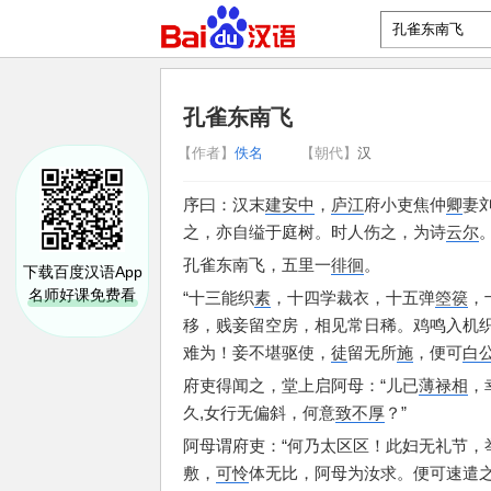
孔雀东南飞
【作者】
佚名
【朝代】
汉
序曰：
汉末
建安中
，
庐江
府小吏焦仲
卿
妻
之，
亦自缢于庭树。
时人伤之，
为诗
云尔
孔雀东南飞，
五里一
徘徊
。
下载百度汉语App
名师好课免费看
“十三能织
素
，
十四学裁衣，
十五弹
箜篌
，
移，
贱妾留空房，
相见常日稀。
鸡鸣入机
难为！
妾不堪驱使，
徒
留无所
施
，
便可
白
府吏得闻之，
堂上启阿母：
“儿已
薄禄相
，
久,
女行无偏斜，
何意
致不厚
？”
阿母谓府吏：
“何乃太区区！
此妇无礼节，
敷，
可怜
体无比，
阿母为汝求。
便可速遣