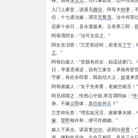
移。
我有
亲父兄
，
性行暴如雷，
恐不任我
入门上家堂，
进退无
颜仪
。
阿母大
拊掌
，
仪，
十七遣汝嫁，
谓言
无誓违
。
汝今何罪
还家十余日，
县令遣媒来。
云有第三郎，
阿母谓阿女：
“汝可去应之。”
阿女含泪答：
“兰芝初还时，
府吏见
丁宁
，
之
。”
阿母白媒人：
“贫贱有此女，
始适还家门。
日，
寻遣丞请还，
说有兰家女，
承籍有宦
守家，
有此令郎君，
既欲结大义，
故
遣来
阿母谢媒人：
“女子先有誓，
老姥岂敢言！”
阿兄得闻之，
怅然心中烦,
举言谓阿妹：
“
作
身。
不嫁
义郎
体，
其往欲何云
？”
兰芝仰头答：
“理实如兄言。
谢家事夫婿，
缘
。
登即
相许和，
便可作婚姻。”
媒人下床去。
诺诺复
尔尔
。
还部白
府君
：
“
书，
便利此月内，
六合
正相应。
良吉三十