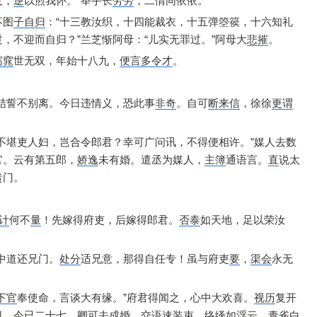
意，
逆
以煎我怀。”
举手长
劳劳
，
二情同依依。
不图
子自归
：
“十三教汝织，
十四能裁衣，
十五弹箜篌，
十六知礼
过，
不迎而自归？”
兰芝惭阿母：
“儿实无罪过。”
阿母大
悲摧
。
窈窕
世无双，
年始十八九，
便言多令才
。
结誓不别离。
今日违情义，
恐此事
非奇
。
自可
断来信
，
徐徐
更谓
不堪吏人妇，
岂合令郎君？
幸可广问讯，
不得便相许。”
媒人去数
官。
云有第五郎，
娇逸
未有婚。
遣丞为媒人，
主簿
通语言。
直
说太
贵门。
计
何不
量
！
先嫁得府吏，
后嫁得郎君。
否泰
如天地，
足以荣汝
中道还兄门。
处分
适兄意，
那得自任专！
虽与府吏
要
，
渠会
永无
下官
奉使命，
言谈大有缘。”
府君得闻之，
心中大欢喜。
视历
复开
日，
今已二十七，
卿可去成婚。
交语
速装束，
络绎如浮云。
青雀白