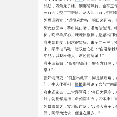
鹄
舫
，
四角
龙子幡
。
婀娜
随风转。
金车玉
三百匹，
交广
市
鲑
珍。
从人四五百，
郁郁
阿母谓阿女：
“适得府君书，
明日来迎汝。
阿女默无声，
手巾掩口啼，
泪落便如泻。
裙，
晚成
单
罗衫。
晻晻
日欲暝，
愁思出门
府吏闻此变，
因求假暂归。
未至二三里，
来。
举手拍马鞍，
嗟叹使心伤：
“自君别我
弟兄
，
以我应他人，
君还何所望！”
府吏谓新妇：
“贺卿得高迁！
磐石方且厚，
泉！”
新妇谓府吏：
“何意出此言！
同是被逼迫，
门。
生人作死别，
恨恨
那可论？
念与世间
府吏还家去，
上堂拜阿母：
“今日大风寒，
计
，
勿复怨鬼神！
命如南山石，
四体
康且直
阿母得闻之，
零泪应声落：
“汝是大家子，
郭，
阿母为汝求，
便复在旦夕。”