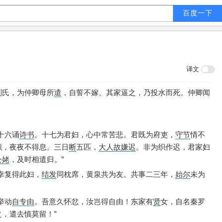
译文
刘氏，
为仲卿母所
遣
，
自誓不嫁。
其家逼之，
乃投水而死。
仲卿闻
。
十六诵
诗书
。
十七为君妇，
心中常苦悲。
君既为府吏，
守节
情不
织，
夜夜不得息。
三日
断
五匹，
大人故嫌迟
。
非为织作迟，
君家妇
公姥
，
及时相遣归。”
幸复得此妇，
结发
同枕席，
黄泉共为友。
共事二三年，
始尔
未为
举动
自专由
。
吾意久怀忿，
汝岂得自由！
东家有
贤
女，
自名秦罗
之，
遣去慎莫留！”