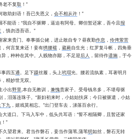
终老不复
取
！”
何敢助妇语！
吾已失恩义，
会不相从许
！”
咽不能语：
“我自不驱卿，
逼迫有阿母。
卿但暂还家，
吾今且
报
意
，
慎勿违吾语。”
谢家来贵门。
奉事循公姥，
进止敢自专？
昼夜勤
作息
，
伶俜萦苦
遣，
何言复来还！
妾有
绣腰襦
，
葳蕤
自生光；
红罗复斗帐，
四角垂
自异，
种种在其中。
人贱物亦鄙，
不足迎
后人
，
留待作
遗施
，
于今
事事四五
通
。
足下
蹑
丝履，
头上
玳瑁
光。
腰若流纨素，
耳著明月
步，
精妙世无双。
生小出
野里
,
本自无教训，
兼愧
贵家子。
受母钱帛多，
不堪母驱
别，
泪落连珠子。
“新妇初来时，
小姑始扶床；
今日被驱遣，
小姑
及下九
，
嬉戏莫相忘。”
出门登车去，
涕落百余行。
会大道口。
下马入车中，
低头共耳语：
“誓不相隔卿，
且暂还家
！”
不久望君来。
君当作磐石，
妾当作蒲苇,
蒲苇
纫
如丝，
磐石无转