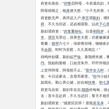
府吏长跪告：
“
伏惟
启阿母，
今若遣此妇，
阿母得闻之，
槌
床
便大怒：
“小子无所畏，
府吏默无声，
再拜还入户,
举言
谓
新妇
，
哽
府
。
不久当归还，
还必相迎取。
以此
下心
新妇谓府吏：
“
勿复重纷纭
。
往昔
初阳岁
，
辛
。
谓言
无罪过，
供养
卒
大恩；
仍更被驱
香囊；
箱帘
六七十，
绿碧青丝绳，
物物各
无
会因
。
时时为安慰，
久久莫相忘！”
鸡鸣外欲曙，
新妇起
严妆
。
著我绣夹裙，
珰
。
指如削葱根，
口如含朱丹。
纤纤作细
上堂拜阿母，
阿母怒不止。
“
昔作女儿时
，
使。
今日还家去，
念母劳家里。”
却
与小姑
如我长。
勤心养公姥，
好自相
扶将
。
初七
府吏马在前，
新妇车在后,
隐隐
何甸甸，
俱
去；
吾今且赴府，
不久当还归，
誓天不相负
新妇谓府吏：
“感君区区怀！
君既
若见录
，