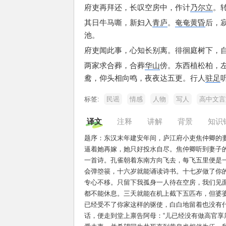
府吏再拜还，
长叹空房中，
作计
乃尔立
。
其日牛马嘶，
新妇入
青庐
。
奄奄
黄昏
后，
池。
府吏闻此事，
心知长别离。
徘徊庭树下，
两家求合葬，
合葬
华山
傍。
东西植松柏，
鸯，
仰头相向鸣，
夜夜达五更。
行人
驻足
标签:
民谣
情感
人物
写人
高中文言
译文
注释
讲解
背景
知识
题序：东汉末年建安年间，庐江府小吏焦仲卿的
逼着她再嫁，她只好投水自尽。焦仲卿听到妻子
一首诗。孔雀朝着东南方向飞去，每飞五里便是
会弹箜篌，十六岁就能诵读诗书。十七岁做了你
专心不移。只留下我孤身一人待在空房，我们见
都不能休息。三天就能在机上截下五匹布，但婆
已经受不了你家这样的驱使，白白地留着也没有
话，便走到堂上禀告阿母：“儿已经没有做高官