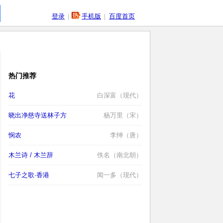
登录
|
手机版
|
百度首页
热门推荐
花
白深富（现代）
晓出净慈寺送林子方
杨万里（宋）
悯农
李绅（唐）
木兰诗 / 木兰辞
佚名（南北朝）
七子之歌·香港
闻一多（现代）