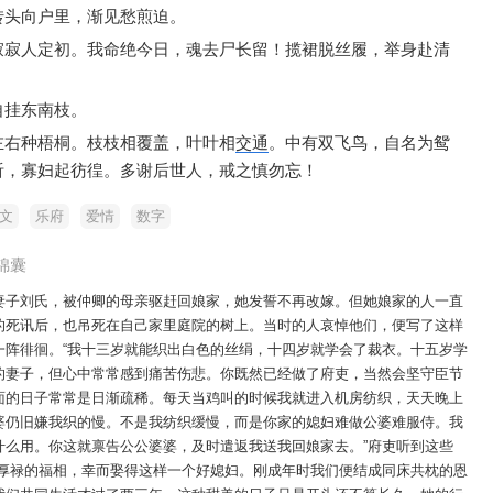
转头向户里，
渐见愁煎迫。
寂寂人定初。
我命绝今日，
魂去尸长留！
揽裙脱丝履，
举身赴清
自挂东南枝。
左右种梧桐。
枝枝相覆盖，
叶叶相
交通
。
中有双飞鸟，
自名为鸳
听，
寡妇起彷徨。
多谢后世人，
戒之慎勿忘！
文
乐府
爱情
数字
锦囊
妻子刘氏，被仲卿的母亲驱赶回娘家，她发誓不再改嫁。但她娘家的人一直
的死讯后，也吊死在自己家里庭院的树上。当时的人哀悼他们，便写了这样
一阵徘徊。“我十三岁就能织出白色的丝绢，十四岁就学会了裁衣。十五岁学
的妻子，但心中常常感到痛苦伤悲。你既然已经做了府吏，当然会坚守臣节
面的日子常常是日渐疏稀。每天当鸡叫的时候我就进入机房纺织，天天晚上
婆仍旧嫌我织的慢。不是我纺织缓慢，而是你家的媳妇难做公婆难服侍。我
什么用。你这就禀告公公婆婆，及时遣返我送我回娘家去。”府吏听到这些
享厚禄的福相，幸而娶得这样一个好媳妇。刚成年时我们便结成同床共枕的恩