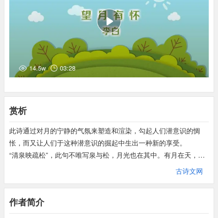
14.5w
03:28
赏析
此诗通过对月的宁静的气氛来塑造和渲染，勾起人们潜意识的惆
怅，而又让人们于这种潜意识的掘起中生出一种新的享受。
“清泉映疏松”，此句不唯写泉与松，月光也在其中。有月在天，方
可知泉“清”、松“疏”，方有一个“映”字。“不知几千古”，此句不唯写
古诗文网
出诗人思绪万千，亦写出诗人独立的身姿。亦可想见诗人之非常
人，方有念及“千古”之心。张若虚《春江花月夜》云：“人生代代无
作者简介
穷已，江月年年只相似。”
“寒月摇轻波，流光入窗户。”目光由远及近，由外及于内，由风景