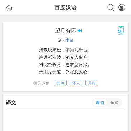



百度汉语
望月有怀
唐 ·
李白
清泉映疏松，不知几千古。
寒月摇清波，流光入窗户。
对此空长吟，思君意何深。
无因见安道，兴尽愁人心。
相关标签
景色
怀人
月夜
译文
逐句
全译