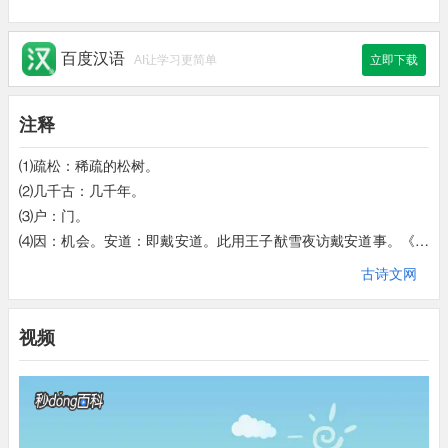
百度汉语
AI让学习更简单
立即下载
注释
⑴疏松：稀疏的松树。
⑵几千古：几千年。
⑶户：门。
⑷因：机会。安道：即戴安道。此用王子猷雪夜访戴安道事。《世
说新语》：“王子猷居山阴，夜大雪，眠觉……忽忆戴安道。时戴
古诗文网
在剡，即便夜乘小舟就之。经宿方至，造门不前而返。人问其故，
王曰：“吾本乘兴而行，兴尽而返，何必见戴？”
视频
⑸愁：使动用法，使……愁。