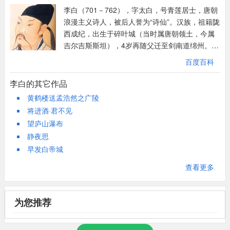
李白（701－762），字太白，号青莲居士，唐朝
转入心境薛逢《长安夜雨》云：“压树早鸦飞不散，到窗寒鼓湿无
浪漫主义诗人，被后人誉为“诗仙”。汉族，祖籍陇
声。”与此类似钱起裴迪南门秋夜对月》云：“影闭重门静，寒生独
西成纪，出生于碎叶城（当时属唐朝领土，今属
树秋。鹊惊随叶散，萤远入烟流。”则是由近至远了。
吉尔吉斯斯坦），4岁再随父迁至剑南道绵州。李
“对此空长吟，思君意何深！”情因月起，意由情发。诗意满怀，故
白存世诗文千余篇，有《李太白集》传世。762年
为“长吟”。然有佳作岂可无人欣赏、倾听？故思知音之意甚深。
百度百科
病逝，享年61岁。其墓在今安徽当涂，四川江
《长相思》云：“此曲有意无人传，愿随春风寄燕然，忆君迢迢隔
油、湖北安陆有纪念馆。李白生活在盛唐时期，
李白的其它作品
青天。”《送纪秀才游越》云：“绿萝秋月夜，相忆在鸣琴。”对月思
二十五岁时只身出蜀，开始了广泛漫游生活，南
黄鹤楼送孟浩然之广陵
人，自然之事李白行吟天下，知交亦满天下，处处相知却也是处处
到洞庭湘江，东至吴、越，寓居在安陆、应山。
将进酒·君不见
别离，思念于是则多。
直到天宝元年（742），因道士吴筠的推荐，李白
望庐山瀑布
“无因见安道，兴尽愁人心。”怀君而终不得见君，意兴阑珊，愁苦
被召至长安，供奉翰林，后因不能见容于权贵，
静夜思
渐来。《月夜江行寄崔员外宗之》云：“怀君不可见，望远增离
在京仅两年半，就赐金放还而去，然后飘荡四方
早发白帝城
忧。马戴《楚江怀古》云：“云中君不见，竟夕自悲秋。柳永《蝶
的漫游生活。李白和杜甫并称“李杜”。他的诗歌既
反映了时代的繁荣景象，也揭露了统治阶级的荒
恋花》云：“对酒当歌，强乐还无味。”这两句用王子猷雪中访戴安
查看更多
淫和腐败，表现出蔑视权贵，反抗传统束缚，追
道事，表达对朋友的想念之情。
求自由和理想的积极精神。
为您推荐