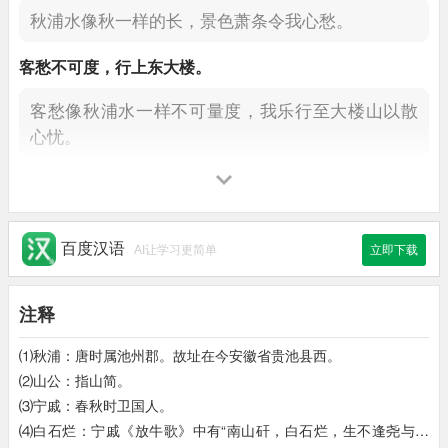
秋浦水像秋一样的长，
景色萧条令我心愁。
客愁不可度，
行上东大楼。
客愁像秋浦水一样不可量度，
我乐行至大楼山以散
心忧。
正西望长安，
下见江水流。
在山顶西望伏安，
直见长江之水正滚滚东流。
百度汉语
AI让学习更简单
立即下载
寄言向江水，
汝意忆侬不。
注释
我问江水：
你还记得我李白吗？
⑴秋浦：唐时属池州郡。故址在今安徽省贵池县西。
遥传一掬泪，
为我达扬州。
⑵山公：指山简。
请你将我一掬泪水，
遥寄给扬州的朋友去吧！
⑶宁戚：春秋时卫国人。
⑷白石烂：宁戚《放牛歌》中有“南山矸，白石烂，生不逢尧与舜