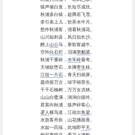
猿声催白发，
长短尽成丝。
秋浦多白猿，
超腾若飞雪。
牵引条上儿，
饮弄水中月。
愁作秋浦客，
强看秋浦花。
山川如剡县，
风日似长沙。
醉上
山公
马，
寒歌甯戚牛。
空吟
白石烂
，
泪满
黑貂裘
。
秋浦千重岭，
水车岭
最奇。
天倾欲堕石，
水拂
寄生
枝。
江祖一片石
，
青天扫画屏。
题诗留万古，
绿字锦苔生。
千千石楠树，
万万女贞林。
山山白鹭满，
涧涧白猿吟。
君莫向秋浦，
猿声碎客心。
逻人
横鸟道，
江祖出
鱼梁
。
水急客舟疾，
山花拂面香。
水如一匹练，
此地即
平天
。
耐可乘明月，
看花上酒船。