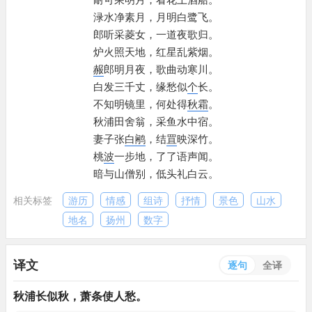
渌水净素月，
月明白鹭飞。
郎听采菱女，
一道夜歌归。
炉火照天地，
红星乱紫烟。
赧
郎明月夜，
歌曲动寒川。
白发三千丈，
缘愁似
个
长。
不知明镜里，
何处得
秋霜
。
秋浦田舍翁，
采鱼水中宿。
妻子张
白鹇
，
结
罝
映深竹。
桃
波
一步地，
了了语声闻。
暗与山僧别，
低头礼白云。
相关标签
游历
情感
组诗
抒情
景色
山水
地名
扬州
数字
译文
逐句
全译
秋浦
长似秋，
萧条使人愁。