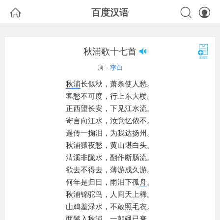



百度汉语
秋浦歌十七首
唐 ·
李白
秋浦
长似秋，
萧条使人愁。
客愁不可度，
行上东大楼。
正西望长安，
下见江水流。
寄言向江水，
汝意忆侬不。
遥传一掬泪，
为我达扬州。
秋浦猿夜愁，
黄山堪白头。
清溪非陇水，
翻作断肠流。
欲去不得去，
薄游成久游。
何年是归日，
雨泪下孤
舟
。
秋浦锦驼鸟，
人间天上稀。
山鸡羞渌水，
不敢照毛衣。
两鬓入秋浦，
一朝飒已衰。