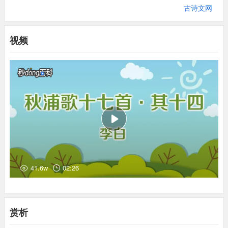
秋浦猿夜愁，
黄山堪白头。
禅”之句。
古诗文网
⑸黑貂裘：《战国策·秦策》载，苏秦“说秦王，书十上而说不行，
夜猿在秋浦水上哀鸣，
连附近的小黄山也愁白了
黑貂之裘敝”。
头。
视频
⑹水车岭：《贵池志》载，贵池西南七十余里有水车岭。
⑺寄生：一种植物，其根部不扎在土里而依附在松树、杨树等枝杈
清溪非陇水，
翻作断肠流。
上，靠吸取这些树的养分而存活。
⑻江祖一片石：《一统志》载，江祖山，在贵池西南二十五里处，
青溪虽非是陇水。
但也发出像陇水一样的悲胭之
一石突出水际，高数丈，名曰江祖石。
声。
⑼逻人：今称逻人矶，乃江边一巨石。人：一作“叉”。
⑽鱼梁：地名，在逻人矶附近。
欲去不得去，
薄游成久游。
⑾舟：一作“行”
我想离开这里，但却因故而去不得；
本来打算暂游
⑿平天：湖名，旧址在贵池西南的齐山脚下。
此地，但却滞留此地而成了久游。
⒀赧（nǎn）：原指因害羞而脸红。这里是指炉火映红人脸。
41.6w
02:26
⒁个：如此，这般。
何年是归日，
雨泪下孤
舟
。
⒂秋霜：形容头发白如秋霜。
⒃白鹇（xián）：大型鸟类，也叫“白雉“。
何年何月才能回家乡啊，
想至此不觉在孤舟上潜然
⒄罝（jū）：捕捉兔子的网，泛指捕鸟兽的网。
赏析
泪流。
⒅波：一作“陂”。