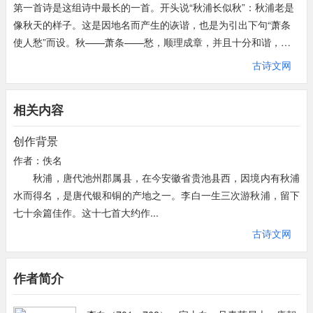
第一首诗是这组诗中最长的一首。开头说“秋浦长似秋”：秋浦老是
秋浦锦驼鸟，
人间天上稀。
像秋天的样子。这是因地名而产生的诙谐，也是为引出下句“萧条
使人愁”而设。秋——萧条——愁，顺理成章，并且十分和谐，读
秋浦产一种霹驼鸟，
为人间天上所少有。
之顿生冷落寂寥之感。三四句承上写愁：“客愁不可度，行上东大
古诗文网
山鸡羞渌水，
不敢照毛衣。
楼。”“正西望长安，下见江水流。”一个“望”字，凝聚着深沉的忧
愤。“望长安”正是诗眼所在。后面四句是对江水说的话。“遥传一掬
以美丽著称的山鸡，
见了它也羞得不敢走近水边映
相关内容
泪，为我达扬州。”扬州是北上长安的必经之处，诗人要把忧国之
照自己的华美的羽毛。
泪寄往扬州，实为寄往长安。泪虽一掬，却极有分量。第二首诗与
创作背景
前一首一样，也是抒发客愁和对长安的思念，思归益切，愁绪愈来
两鬓入秋浦，
一朝飒已衰。
作者：佚名
浓。“秋浦猿夜愁，黄山堪白头。清溪非陇水，翻作断肠流。”前四
秋浦，唐代池州郡属县，在今安徽省贵池县西，因境内有秋浦
句写别愁，比较婉曲；“欲去不得去，薄游成久游。何年是归日，
入了秋浦之境，一个早晨就愁白了我的双鬓。
一个
水而得名，是唐代银和铜的产地之一。李白一生三次游秋浦，留下
雨泪下孤舟。”后四句进一步言归思，直抒胸臆，一气呵成。第三
早晨就愁白了我的双鬓。
七十余篇佳作。这十七首大约作...
首诗是一首具有寓意的咏物诗。此诗正面赞美秋浦的锦驼鸟，而以
古诗文网
山鸡作为陪衬，但对后者并无贬意。从诗意看，诗人对山鸡所倾注
猿声催白发，
长短尽成丝。
的同情似乎还更多一些。第四首诗是李白的自画像。全诗描绘的诗
那凄切的猿声，
叫得将我满头的白发郡成了纷乱的
人形象是满腹忧郁，形容枯槁，白发苍苍的孤苦老人。盛年不再的
作者简介
素丝。
李白，是怀着失意的心情来到秋浦的，虽然是刚过“知天命”的年
纪，可是好像一下子白发就全白了。在此诗的开头，他说自己