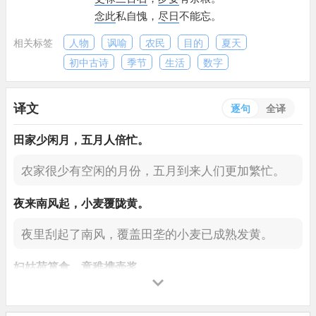
念此
私自愧，
尽日
不能忘。
相关标签
人物
讽喻
农民
目的
夏天
初中古诗
季节
生活
数字
译文
逐句
全译
田家少闲月，
五月人倍忙。
农家很少有空闲的月份，
五月到来人们更加繁忙。
夜来南风起，
小麦
覆陇黄
。
夜里刮起了南风，
覆盖田垄的小麦已成熟发黄。
妇姑
荷箪食，
童稚携壶浆
，
妇女们担着竹篮盛的饭食，
儿童手提壶装的水，