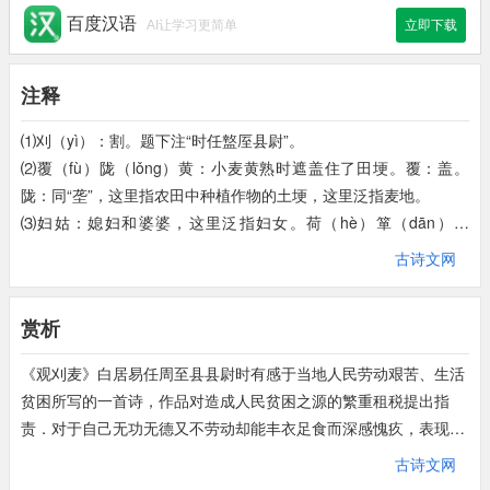
相随
饷田
去，
丁壮
在南冈。
百度汉语
AI让学习更简单
立即下载
相互跟随着到田间送饭，
收割小麦的男子都在南
注释
冈。
⑴刈（yì）：割。题下注“时任盩厔县尉”。
足蒸暑土气，
背灼炎天光，
⑵覆（fù）陇（lǒng）黄：小麦黄熟时遮盖住了田埂。覆：盖。
他们双脚受地面的热气熏蒸，
脊梁上烤晒着炎热的
陇：同“垄”，这里指农田中种植作物的土埂，这里泛指麦地。
阳光。
⑶妇姑：媳妇和婆婆，这里泛指妇女。荷（hè）箪（dān）食
（shí）：用竹篮盛的饭。荷：背负，肩担。箪食：装在竹篮里的
古诗文网
力尽不知热，
但
惜夏日长。
饭食。
⑷童稚（zhì）携壶浆（jiāng）：小孩子提着用壶装的汤与水。
精疲力竭仿佛不知道天气炎热，
只是珍惜夏日天
赏析
浆：古代一种略带酸味的饮品，有时也可以指米酒或汤。
长。
⑸饷（xiǎng）田：给在田里劳动的人送饭。
《观刈麦》白居易任周至县县尉时有感于当地人民劳动艰苦、生活
⑹丁壮：青壮年男子。南冈（gāng）：地名。
复有贫妇人，
贫困所写的一首诗，作品对造成人民贫困之源的繁重租税提出指
抱子在
其
旁，
⑺足蒸暑土气，背灼炎天光：双脚受地面热气熏蒸，脊背受炎热的
责．对于自己无功无德又不劳动却能丰衣足食而深感愧疚，表现了
阳光烘烤。
又见一位贫苦妇女，
抱着孩儿站在割麦者身旁，
一个有良心的封建官吏的人道主义精神。这首诗作于唐宪宗元和二
古诗文网
⑻但：只。惜：盼望。
年(807)，诗人三十六岁。周至县在今陕西省西安市西。县尉在县