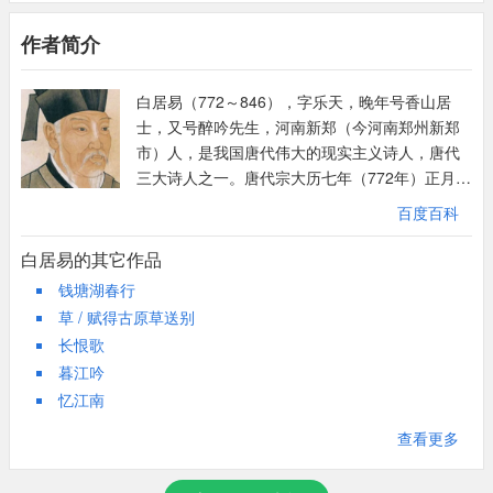
⑼其：指代正在劳动的农民。傍：同“旁”。
右手
秉遗穗
，
左臂
悬
敝筐。
里主管缉捕盗贼、征收捐税等事。正因为白居易主管此事；所以他
⑽秉（bǐng）遗穗：拿着从田里拾取的麦穗。秉，拿着。遗，遗失
作者简介
对劳动人民在这方面所受的灾难也知道得最清楚：诗人想到自己四
右手拾着遗落的麦穗，
左臂上悬挂着一个破筐。
⑾悬：挎着。敝（bì）筐：破篮子。
体不勤却饱食禄米，内心十分惭愧。于是直抒其事，表达了对劳动
⑿相顾言：互相看着诉说。顾：视，看。
白居易（772～846），字乐天，晚年号香山居
人民的深切同情。
听其
相顾言
，
闻者
为悲伤。
⒀闻者：白居易自指。为（wèi）悲伤：为之悲伤（省略“之”）。
士，又号醉吟先生，河南新郑（今河南郑州新郑
全诗分四层，第一层四句，交代时间及其环境气氛。"田家少闲
⒁输税（shuì）：缴纳租税。输，送达，引申为缴纳，献纳。
市）人，是我国唐代伟大的现实主义诗人，唐代
听她望着别人说话，
听到的人都为她感到悲伤。
月，五月人倍忙"，下文要说的事情就发生"人倍忙"的五月。这两句
⒂我：指作者自己。
三大诗人之一。唐代宗大历七年（772年）正月，
总领全篇，而且一开头就流露出了作者对劳动人民的同情；"夜来
⒃曾（céng）不事农桑：一直不从事农业生产。曾：一直、从来。
白居易出生于郑州新郑东郭宅（今新郑市东郭寺
家田
输税
尽，
拾此充饥肠。
南风起，小麦覆陇黄"，一派丰收景象，大画面是让人喜悦的。可
百度百科
事：从事。农桑：农耕和蚕桑。
村）。白氏祖籍山西太原，白居易本人就出生于
是谁又能想到在这丰收景象下农民的悲哀呢?
⒄吏（lì）禄（lù）三百石（dàn）：当时白居易任周至县尉，一年
因为缴租纳税，家里的田地都已卖光，
河南新郑。卒后葬于河南洛阳，白居易故居纪念
只好拾些麦
白居易的其它作品
第二层八句，通过具体的一户人家来展现这"人倍忙"的收麦情景。
馆坐落于洛阳市郊，白园（白居易墓）坐落在洛
的薪俸大约是三百石米。石：古代容量单位，十斗为一石（古时候
穗充填饥肠。
钱塘湖春行
婆婆、儿媳妇担着饭篮子，小孙儿提着水壶，他们是去给地里干活
阳城南香山的琵琶峰。白居易的诗歌题材广泛，
念dàn）。
草 / 赋得古原草送别
儿的男人们送饭的。男人天不亮就下地了；女人起床后先忙家务，
形式多样，语言平易通俗，有“诗魔”和“诗王”之
今
我
何功德，
曾不事农桑
。
⒅岁晏（yàn）：年底。晏，晚。
长恨歌
而后做饭；小孙子跟着奶奶、妈妈送饭时一齐到地里。她们是要在
称。官至刑部尚书。有《白氏长庆集》传世，代
⒆念此：想到这些。
暮江吟
饭后和男人们一道干下去的。你看这一家忙不忙呢?"足蒸暑土气，
表诗作有《长恨歌》、《卖炭翁》、《琵琶行》
现在我有什么功劳德行，
从来不曾从事过农业生
⒇尽日：整天，终日。
忆江南
背灼炎天光。力尽不知热，但惜夏日长。"这四句正面描写收麦劳
等。新乐府运动倡导者，主张“文章合为时而著，
产。
歌诗合为事而作”与元稹交好并称元白，晚年多与
动。他们脸对着大地，背对着蓝天，下面如同笼蒸，上面如同火
查看更多
刘禹锡酬唱并称刘白。
烤，但是他们用尽一切力量挥舞着镰刀一路向前割去，似乎完全忘
吏禄三百石
，
岁晏
有余粮。
记了炎热，因为这是"虎口夺粮"，时间必须抓紧呀！舍不得浪费。