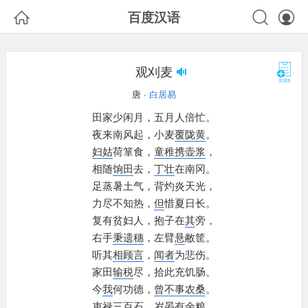



百度汉语
观刈麦
唐 ·
白居易
田家少闲月，
五月人倍忙。
夜来南风起，
小麦
覆陇黄
。
妇姑
荷箪食，
童稚携壶浆
，
相随
饷田
去，
丁壮
在南冈。
足蒸暑土气，
背灼炎天光，
力尽不知热，
但
惜夏日长。
复有贫妇人，
抱子在
其
旁，
右手
秉遗穗
，
左臂
悬
敝筐。
听其
相顾言
，
闻者
为悲伤。
家田
输税
尽，
拾此充饥肠。
今
我
何功德，
曾不事农桑
。
吏禄三百石
，
岁晏
有余粮。