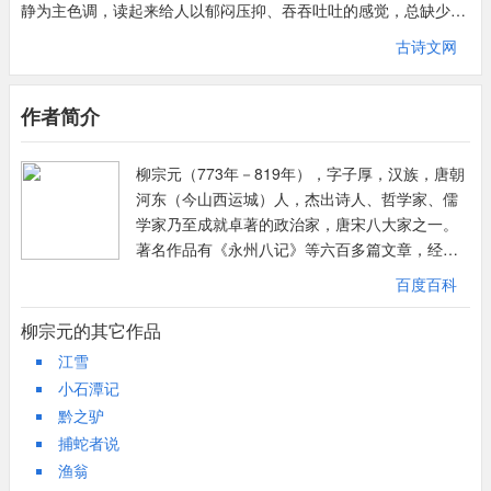
静为主色调，读起来给人以郁闷压抑、吞吞吐吐的感觉，总缺少一
些豪迈潇洒、明快超脱。而此诗却一反常态，使人耳目一新，在柳
古诗文网
宗元诗集中，可算得上十分难得的“快诗”。
《觉衰》诗的“快”，首先表现在对衰老的态度上。面对提前来临的
作者简介
衰老，他不再是悲悲切切，嗟叹不已，而是显得超脱旷达。这种态
度表现在诗的一、二层中。诗的第一层写“衰至”的感受。衰老虽然
柳宗元（773年－819年），字子厚，汉族，唐朝
不期而至，而且来势凶猛。四十岁左右正值盛年的柳宗元，已经
河东（今山西运城）人，杰出诗人、哲学家、儒
是“齿疏发就种，奔走力不任”，显出了十足的老态龙钟之状。诗的
学家乃至成就卓著的政治家，唐宋八大家之一。
开头，可谓是曲尽老态。留下一个应该怎样面对过早到来的“衰”的
著名作品有《永州八记》等六百多篇文章，经后
问题。诗的第二层，是写对“衰至”的认识和理解。笔势一转，陡然
人辑为三十卷，名为《柳河东集》。因为他是河
生力，表现了诗人的独特见识。他以穿越古今、看透人生的目光，
百度百科
东人，人称柳河东，又因终于柳州刺史任上，又
找到了面对衰老的最好的方法——潇洒和超脱。诗中写道：“彭聃
称柳柳州。柳宗元与韩愈同为中唐古文运动的领
柳宗元的其它作品
安在哉？周孔亦已沉。古称寿圣人，曾不留至今。”古代的寿者如
导人物，并称“韩柳”。在中国文化史上，其诗、文
江雪
彭祖、老聃，早已消失于人世间了。人人称颂的周公、孔子，也是
成就均极为杰出，可谓一时难分轩轾。
小石潭记
在时间的长河中归于寂静了。无论是长寿者，还是圣贤者，都无法
黔之驴
逃避必死的自然法则。这是一段非常富有哲理的议论。诗人把寿
捕蛇者说
者、圣者同普通人等量齐观，一切的人在衰老和死亡面前，都是公
渔翁
平无私的。因此，大可不必为功名利禄而患得患失，耿耿于怀，也