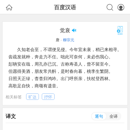



百度汉语
觉衰
唐 ·
柳宗元
久知老会至，不谓便见侵。今年宜未衰，稍已来相寻。
齿疏发就种，奔走力不任。咄此可奈何，未必伤我心。
彭聃安在哉，周孔亦已沉。古称寿圣人，曾不留至今。
但愿得美酒，朋友常共酙，是时春向暮，桃李生繁阴。
日照天正绿，杳杳归鸿吟。出门呼所亲，扶杖登西林。
高歌足自快，商颂有遗音。
相关标签
旷达
抒怀
译文
逐句
全译