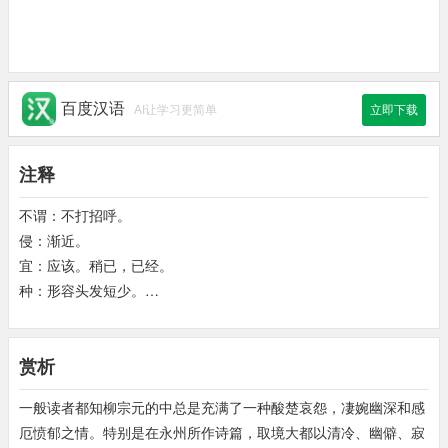
百度汉语
AI让学习更简单
立即下载
注释
不谓：不打招呼。
侵：渐近。
宜：应该。稍已，已经。
种：形容头发短少。
咄：叹词，表示失意或无奈。
彭聃：即彭祖和老聃，为古代长寿者。
赏析
周孔：即周公和孔子，为古代圣人。
杳杳：高远的样子。
一般读者都知柳宗元的中总是充满了一种酸楚哀怨，凄婉幽深和感
遗音：声音不断，余音袅袅的意思。
厄愤郁之情。特别是在永州所作诗篇，取境大都以清冷、幽僻、寂