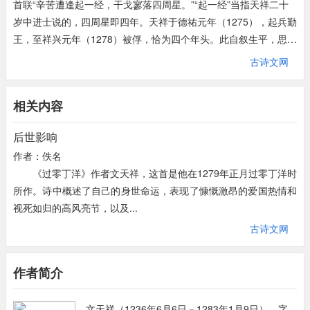
首联“辛苦遭逢起一经，干戈寥落四周星。”“起一经”当指天祥二十
岁中进士说的，四周星即四年。天祥于德祐元年（1275），起兵勤
王，至祥兴元年（1278）被俘，恰为四个年头。此自叙生平，思今
忆昔。从时间说，拈出“入世”和“勤王”，一关个人出处，一关国家
古诗文网
危亡，两件大事，一片忠心。唐宋时期，一个人要想替国家做出一
番事业，必须入仕，要入仕，作为知识分子必须通过科举考选，考
相关内容
选就得读经文天祥遇难时，衣带中留有个自赞文说：“读圣贤书，
所学何事，而今而后，庶几无愧”，就是把这两件事拴在一起的。
后世影响
圣人著作就叫经，经是治国安邦的。这两句，讲两件事，似可分开
作者：佚名
独立，而实质上是连结在一起的。干戈寥落一作干戈落落，意思相
《过零丁洋》作者文天祥，这首是他在1279年正月过零丁洋时
近。《后汉书·耿弁传》“落落难合”注云：“落落犹疏阔也。”疏阔即
所作。诗中概述了自己的身世命运，表现了慷慨激昂的爱国热情和
稀疏、疏散，与寥落义同。《宋史》说当时谢后下勤王诏，响应的
视死如归的高风亮节，以及...
人很少，这里所讲情况正合史实。
古诗文网
颔联接着说“山河破碎风飘絮，身世浮沉雨打萍。”还是从国家和个
人两方面展开和深入加以铺叙。宋朝自临安弃守，恭帝赵昰被俘，
事实上已经灭亡。剩下的只是各地方军民自动组织起来抵抗。文天
作者简介
祥、张世杰等人拥立的端宗赵昱逃难中惊悸而死，陆秀夫复立八岁
的赵昺建行宫于崖山，各处流亡，用山河破碎形容这种局面，加上
文天祥（1236年6月6日－1283年1月9日），字