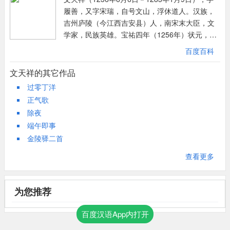
说“风飘絮”，形象生动，而心情沉郁。这时文天祥自己老母被俘，
履善，又字宋瑞，自号文山，浮休道人。汉族，
妻妾被囚，大儿丧亡，真像水上浮萍，无依无附，景象凄凉。
吉州庐陵（今江西吉安县）人，南宋末大臣，文
颈联继续追述今昔不同的处境和心情，昔日惶恐滩边，忧国忧民，
学家，民族英雄。宝祐四年（1256年）状元，官
诚惶诚恐；今天零丁洋上孤独一人，自叹伶仃。皇恐滩是赣江十八
到右丞相兼枢密使。被派往元军的军营中谈判，
百度百科
滩之一，水流湍急，令人惊恐，也叫惶恐滩。原名黄公滩，因读音
被扣留。后脱险经高邮嵇庄到泰县塘湾，由南通
相近，讹为皇恐滩。滩在今江西省万安县境内赣江中，文天祥起兵
南归，坚持抗元。祥光元年（1278年）兵败被张
文天祥的其它作品
勤王时曾路过这里。零丁洋在今广东省珠江15里外的崖山外面，现
弘范俘虏，在狱中坚持斗争三年多，后在柴市从
过零丁洋
容就义。著有《过零丁洋》《文山诗集》《指南
名伶丁洋，文天祥兵败被俘，押送过此。前者为追忆，后者乃当前
正气歌
录》《指南后录》《正气歌》等。
实况，两者均亲身经历。一身为战将，一为阶下囚。故作战将，面
除夜
对强大敌人，恐不能完成守土复国的使命，惶恐不安。而作为阶下
端午即事
囚，孤苦伶仃，只有一人。这里“风飘絮”、“雨打萍”、“惶恐
金陵驿二首
滩”、“零丁洋”都是眼前景物，信手拈来，对仗工整，出语自然，而
查看更多
形象生动，流露出一腔悲愤和盈握血泪。
尾联笔势一转，忽然宕进，由现在渡到将来，拨开现实，露出理
想，如此结语，有如撞钟，清音绕梁。全诗格调，顿然一变，由沉
为您推荐
郁转为开拓、豪放、洒脱。“人生自古谁无死，留取丹心照汗
青。”让赤诚的心如一团火，照耀史册，照亮世界，照暖人生。用
百度汉语App内打开
一照字，显示光芒四射，英气逼人。据说张弘范看到文天祥这首