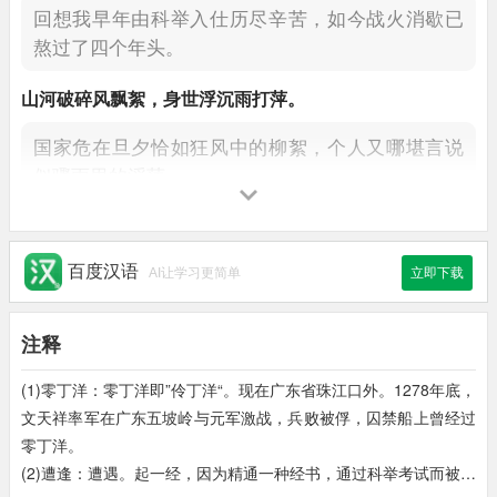
回想我早年由科举入仕历尽辛苦，
如今战火消歇已
熬过了四个年头。
山河破碎风飘
絮
，
身世浮沉雨打
萍
。
国家危在旦夕恰如狂风中的柳絮，
个人又哪堪言说
似骤雨里的浮萍。
惶恐滩
头说惶恐，
零丁
洋
里叹零丁。
惶恐滩的惨败让我至今依然惶恐，
零丁洋身陷元虏
百度汉语
AI让学习更简单
立即下载
可叹我孤苦零丁。
注释
人生自古谁无死？
留取
丹心
照汗青。
(1)零丁洋：零丁洋即”伶丁洋“。现在广东省珠江口外。1278年底，
人生自古以来有谁能够长生不死？
我要留一片爱国
文天祥率军在广东五坡岭与元军激战，兵败被俘，囚禁船上曾经过
的丹心映照史册。
零丁洋。
(2)遭逢：遭遇。起一经，因为精通一种经书，通过科举考试而被朝