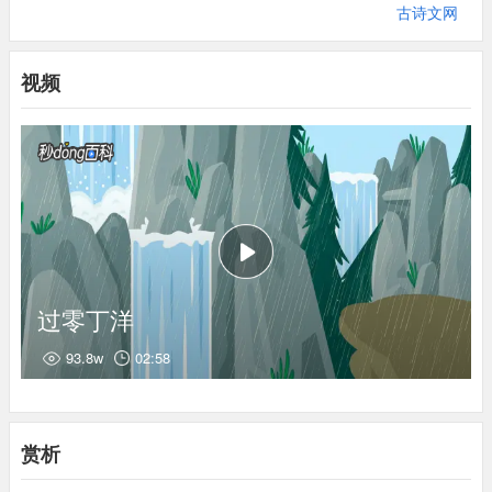
廷起用作官。文天祥二十岁考中状元。
古诗文网
(3)干戈：指抗元战争。寥（liáo）落：荒凉冷落。一作“落落”。四
周星：四周年。文天祥从1275年起兵抗元，到1278年被俘，一共
视频
四年。
(4)絮：柳絮。
(5)萍：浮萍。
(6)惶恐滩：在今江西省万安县，是赣江中的险滩。1277年，文天
祥在江西被元军打败，所率军队死伤惨重，妻子儿女也被元军俘
虏。他经惶恐滩撤到福建。
(7)零丁：孤苦无依的样子。
(8)丹心：红心，比喻忠心。汗青：同汗竹，史册。古代用简写字，
先用火烤干其中的水分，干后易写而且不受虫蛀，也称汗青。
过零丁洋
93.8w
02:58
赏析