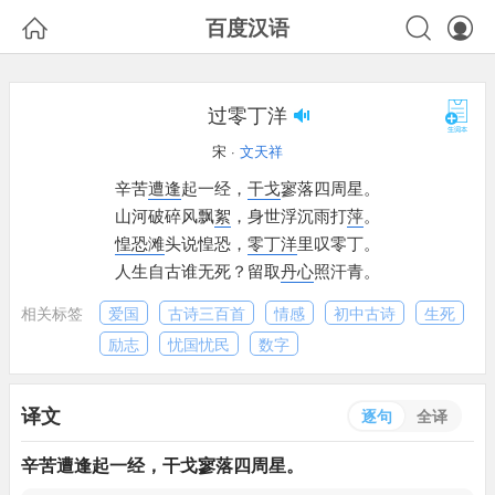



百度汉语
过零丁洋
宋 ·
文天祥
辛苦
遭逢
起一经，
干戈
寥落四周星。
山河破碎风飘
絮
，
身世浮沉雨打
萍
。
惶恐滩
头说惶恐，
零丁
洋
里叹零丁。
人生自古谁无死？
留取
丹心
照汗青。
相关标签
爱国
古诗三百首
情感
初中古诗
生死
励志
忧国忧民
数字
译文
逐句
全译
辛苦
遭逢
起一经，
干戈
寥落四周星。